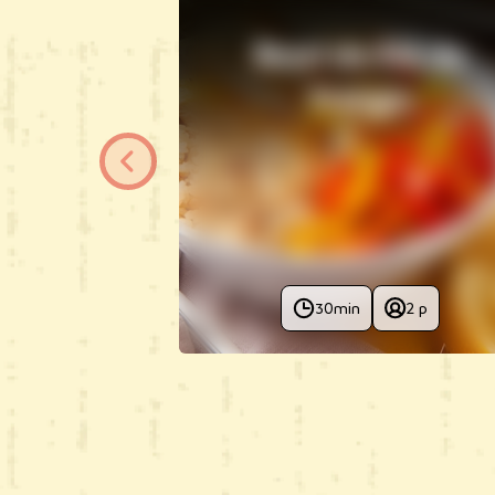
Bowl de filé de
frango
30min
2 p