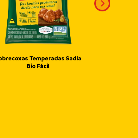
obrecoxas Temperadas Sadia
Fil
Bio Fácil