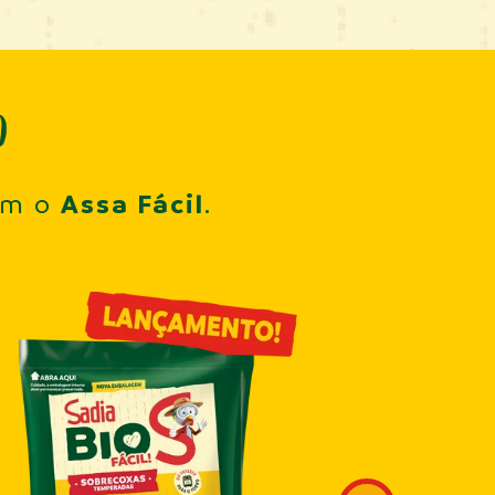
O
Assa Fácil
om o
.