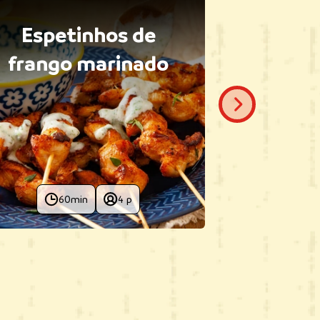
Espetinhos de
Conch
frango marinado
f
60min
4 p