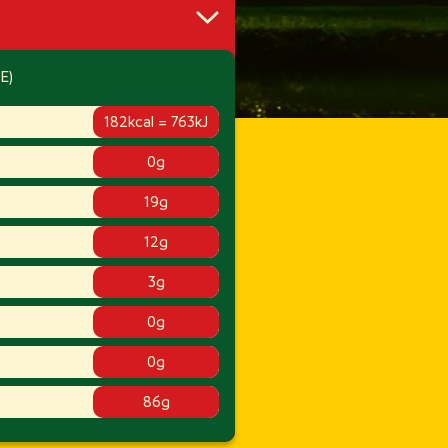
E)
182kcal = 763kJ
0g
19g
12g
3g
0g
0g
86g