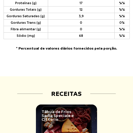
Proteínas (g)
17
%%
Gorduras Totais (g)
12
%%
Gorduras Saturadas (g)
3,9
%%
Gorduras Trans (g)
0
0%
Fibra alimentar (g)
0
%%
Sódio (mg)
68
%%
* Percentual de valores diários fornecidos pela porção.
RECEITAS
Tábua de Frios
Sadia Speciale e
Citterio