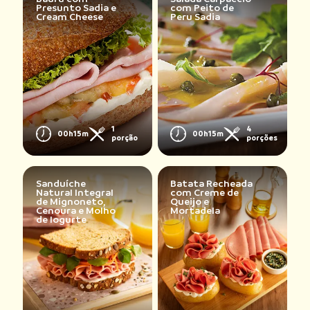
Presunto Sadia e
com Peito de
Cream Cheese
Peru Sadia
1
4
00h15m
00h15m
porção
porções
Sanduíche
Batata Recheada
Natural Integral
com Creme de
de Mignoneto,
Queijo e
Cenoura e Molho
Mortadela
de Iogurte