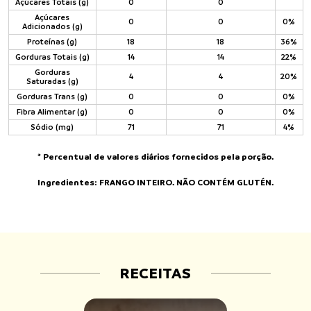
Açúcares Totais (g)
0
0
Açúcares
0
0
0%
Adicionados (g)
Proteínas (g)
18
18
36%
Gorduras Totais (g)
14
14
22%
Gorduras
4
4
20%
Saturadas (g)
Gorduras Trans (g)
0
0
0%
Fibra Alimentar (g)
0
0
0%
Sódio (mg)
71
71
4%
* Percentual de valores diários fornecidos pela porção.
Ingredientes: FRANGO INTEIRO. NÃO CONTÉM GLUTÉN.
RECEITAS