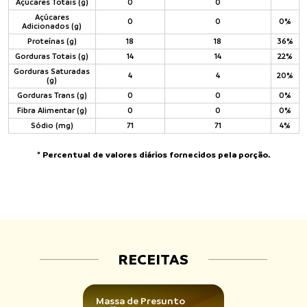
Açúcares Totais (g)
0
0
Açúcares
0
0
0%
Adicionados (g)
Proteínas (g)
18
18
36%
Gorduras Totais (g)
14
14
22%
Gorduras Saturadas
4
4
20%
(g)
Gorduras Trans (g)
0
0
0%
Fibra Alimentar (g)
0
0
0%
Sódio (mg)
71
71
4%
* Percentual de valores diários fornecidos pela porção.
RECEITAS
Massa de Presunto