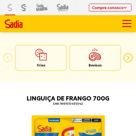
Compre conosco
Frios
Bovinos
LINGUIÇA DE FRANGO 700G
EAN 7891515493042