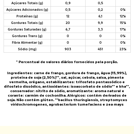
Açúcares Totais (g)
0,9
0,5
Açúcares Adicionados (g)
0,5
0,2
0%
Proteínas (g)
12
6,1
12%
Gorduras Totais (g)
20
9,9
15%
Gorduras Saturadas (g)
6,7
3,3
17%
Gorduras Trans (g)
0
0
0%
Fibra Alimentar (g)
0
0
0%
Sódio (mg)
903
451
23%
* Percentual de valores diários fornecidos pela porção.
Ingredientes: carne de frango, gordura de frango, água (15,99%),
proteína de soja (2,50%)**, sal, açúcar, cebola, salsa, pimenta
vermelha, orégano, estabilizantes: trifosfato pentassódico e
difosfato dissódico, antioxidantes: isoascorbato de sódio** e bha**,
conservador: nitrito de sódio, aromatizante: aroma natural e
corante: carmim de cochonilha. Alérgicos: contém derivados de
soja. Não contém glúten. **bacillus thuringiensis, streptomyces
viridochromogenes, agrobacterium tumefaciens e zea mays