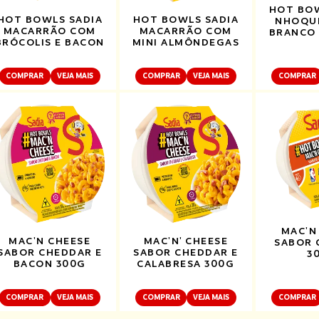
HOT BOW
HOT BOWLS SADIA
HOT BOWLS SADIA
NHOQU
MACARRÃO COM
MACARRÃO COM
BRANCO
BRÓCOLIS E BACON
MINI ALMÔNDEGAS
COMPRAR
VEJA MAIS
COMPRAR
VEJA MAIS
COMPRAR
MAC'N
MAC'N CHEESE
MAC'N' CHEESE
SABOR 
SABOR CHEDDAR E
SABOR CHEDDAR E
3
BACON 300G
CALABRESA 300G
COMPRAR
VEJA MAIS
COMPRAR
VEJA MAIS
COMPRAR