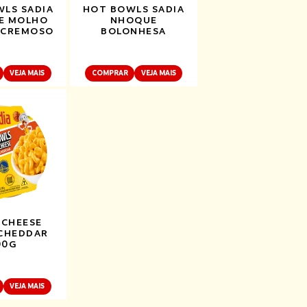
LS SADIA
HOT BOWLS SADIA
E MOLHO
NHOQUE
 CREMOSO
BOLONHESA
VEJA MAIS
COMPRAR
VEJA MAIS
 CHEESE
CHEDDAR
00G
VEJA MAIS