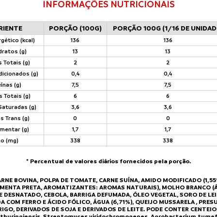
INFORMAÇÕES NUTRICIONAIS
RIENTE
PORÇÃO (100G)
PORÇÃO 100G (1/16 DE UNIDAD
gético (kcal)
136
136
dratos (g)
13
13
 Totais (g)
2
2
dicionados (g)
0,4
0,4
ínas (g)
7,5
7,5
 Totais (g)
6
6
Saturadas (g)
3,6
3,6
s Trans (g)
0
0
imentar (g)
1,7
1,7
io (mg)
338
338
* Percentual de valores diários fornecidos pela porção.
NE BOVINA, POLPA DE TOMATE, CARNE SUÍNA, AMIDO MODIFICADO (1,55%
IMENTA PRETA, AROMATIZANTES: AROMAS NATURAIS), MOLHO BRANCO (ÁGU
ITE DESNATADO, CEBOLA, BARRIGA DEFUMADA, ÓLEO VEGETAL, SORO DE LEI
DA COM FERRO E ÁCIDO FÓLICO, ÁGUA (6,71%), QUEIJO MUSSARELA , PRE
IGO, DERIVADOS DE SOJA E DERIVADOS DE LEITE. PODE CONTER CENTEIO
s thuringiensis, Streptomyces viridochromogenes, Agrobacterium tumef