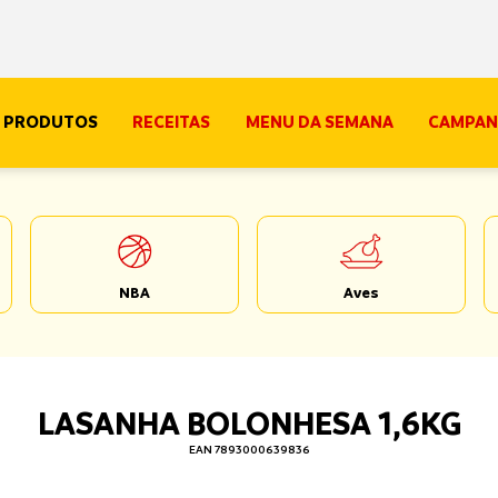
PRODUTOS
RECEITAS
MENU DA SEMANA
CAMPAN
NBA
Aves
LASANHA BOLONHESA 1,6KG
EAN 7893000639836