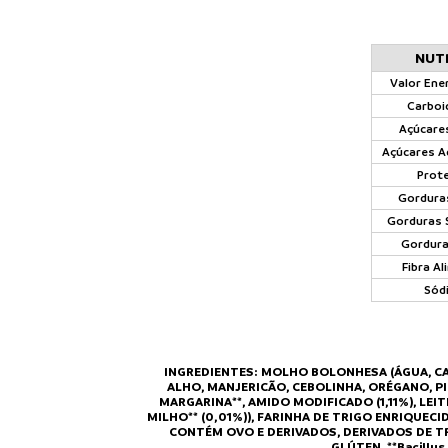
NUT
Valor Ener
Carboi
Açúcares
Açúcares A
Prote
Gorduras
Gorduras 
Gordura
Fibra Al
Sód
INGREDIENTES: MOLHO BOLONHESA (ÁGUA, CAR
ALHO, MANJERICÃO, CEBOLINHA, ORÉGANO, P
MARGARINA**, AMIDO MODIFICADO (1,11%), LE
MILHO** (0,01%)), FARINHA DE TRIGO ENRIQUECI
CONTÉM OVO E DERIVADOS, DERIVADOS DE TR
GLÚTEN. **Bacillu