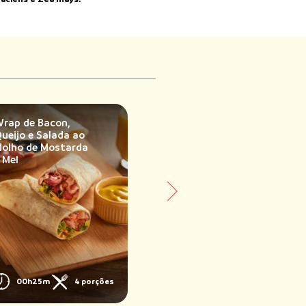
rap de Bacon,
Ave Supreme na
ueijo e Salada ao
Manteiga de
olho de Mostarda
Páprica com Arroz
 Mel
de Forno
00h25m
4 porções
03h00m
6 por