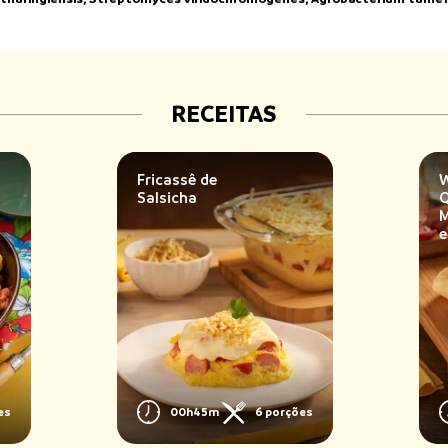
RECEITAS
Fricassê de
W
Salsicha
Q
M
e
es
00h45m
6 porções