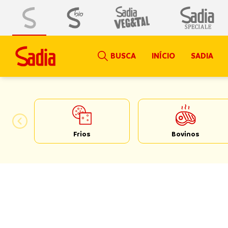
BUSCA
INÍCIO
SADIA
Frios
Bovinos