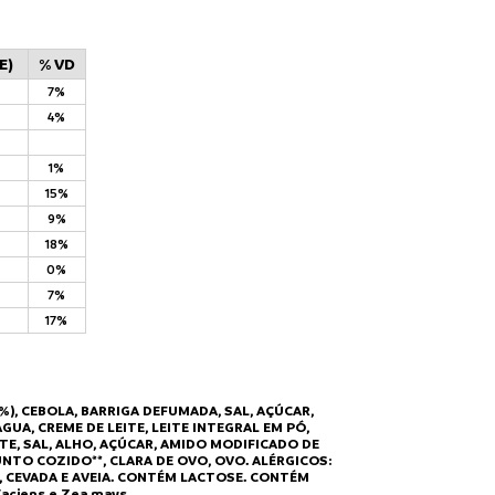
E)
% VD
7%
4%
1%
15%
9%
18%
0%
7%
17%
), CEBOLA, BARRIGA DEFUMADA, SAL, AÇÚCAR,
A, CREME DE LEITE, LEITE INTEGRAL EM PÓ,
TE, SAL, ALHO, AÇÚCAR, AMIDO MODIFICADO DE
SUNTO COZIDO**, CLARA DE OVO, OVO. ALÉRGICOS:
, CEVADA E AVEIA. CONTÉM LACTOSE. CONTÉM
aciens e Zea mays.