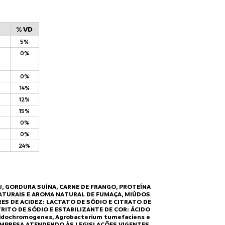
% VD
5%
0%
0%
14%
12%
15%
0%
0%
24%
, GORDURA SUÍNA, CARNE DE FRANGO, PROTEÍNA
S NATURAIS E AROMA NATURAL DE FUMAÇA, MIÚDOS
ES DE ACIDEZ: LACTATO DE SÓDIO E CITRATO DE
ITO DE SÓDIO E ESTABILIZANTE DE COR: ÁCIDO
ridochromogenes, Agrobacterium tumefaciens e
MPRESA ATENDENDO ÀS LEGISLAÇÕES VIGENTES.