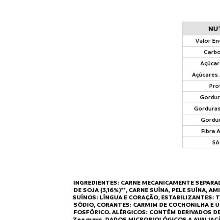
NU
Valor En
Carbo
Açúcar
Açúcares 
Pro
Gordur
Gorduras
Gordur
Fibra 
Só
INGREDIENTES: CARNE MECANICAMENTE SEPARAD
DE SOJA (3,16%)**, CARNE SUÍNA, PELE SUÍNA,
SUÍNOS: LÍNGUA E CORAÇÃO, ESTABILIZANTES: 
SÓDIO, CORANTES: CARMIM DE COCHONILHA E U
FOSFÓRICO. ALÉRGICOS: CONTÉM DERIVADOS DE S
Zea mays. DADOS MICROBIOLÓGICOS A AVALIA