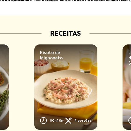
RECEITAS
Risoto de
L
Mignoneto
d
S
00h40m
4 porções
s