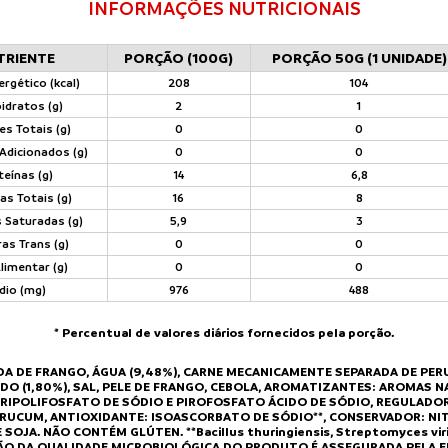
INFORMAÇÕES NUTRICIONAIS
TRIENTE
PORÇÃO (100G)
PORÇÃO 50G (1 UNIDADE)
ergético (kcal)
208
104
idratos (g)
2
1
es Totais (g)
0
0
Adicionados (g)
0
0
teínas (g)
14
6,8
as Totais (g)
16
8
 Saturadas (g)
5,9
3
as Trans (g)
0
0
Alimentar (g)
0
0
dio (mg)
976
488
* Percentual de valores diários fornecidos pela porção.
A DE FRANGO, ÁGUA (9,48%), CARNE MECANICAMENTE SEPARADA DE PERU
 AMIDO (1,80%), SAL, PELE DE FRANGO, CEBOLA, AROMATIZANTES: AROMA
TRIPOLIFOSFATO DE SÓDIO E PIROFOSFATO ÁCIDO DE SÓDIO, REGULADOR
RUCUM, ANTIOXIDANTE: ISOASCORBATO DE SÓDIO**, CONSERVADOR: NITR
OJA. NÃO CONTÉM GLÚTEN. **Bacillus thuringiensis, Streptomyces vi
ÇÃO DA QUALIDADE MICROBIOLÓGICA DO PRODUTO É ASSEGURADA PELA E