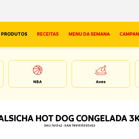
PRODUTOS
RECEITAS
MENU DA SEMANA
CAMPAN
NBA
Aves
ALSICHA HOT DOG CONGELADA 3
SKU 761342 - EAN 7891515593452