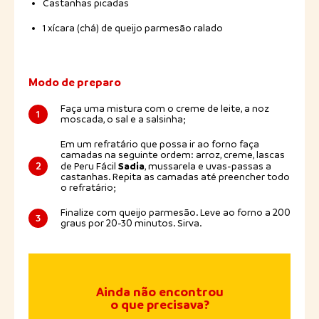
Castanhas picadas
1 xícara (chá) de queijo parmesão ralado
Modo de preparo
Faça uma mistura com o creme de leite, a noz
1
moscada, o sal e a salsinha;
Em um refratário que possa ir ao forno faça
camadas na seguinte ordem: arroz, creme, lascas
Sadia
2
de Peru Fácil
, mussarela e uvas-passas a
castanhas. Repita as camadas até preencher todo
o refratário;
Finalize com queijo parmesão. Leve ao forno a 200
3
graus por 20-30 minutos. Sirva.
Ainda não encontrou
o que precisava?