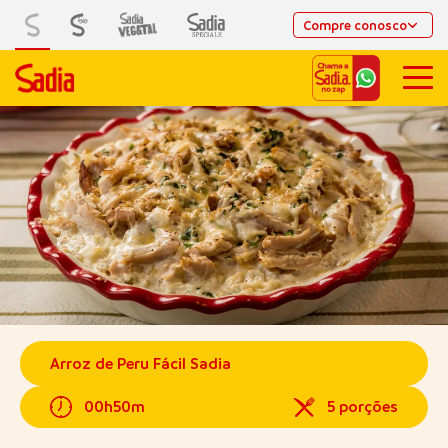
Compre conosco
Arroz de Peru Fácil Sadia
00h50m
5 porções