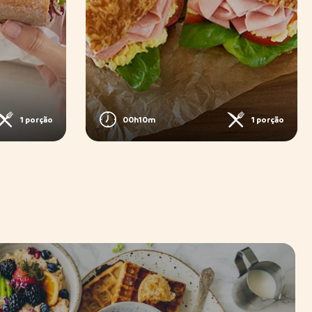
1 porção
00h10m
1 porção