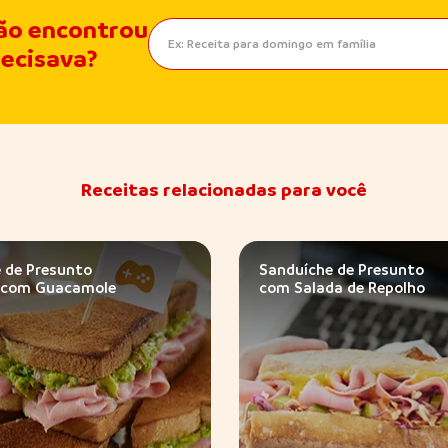
ão encontrou
recisava?
Receitas relacionadas para você
 de Presunto
Sanduíche de Presunto
 com Guacamole
com Salada de Repolho