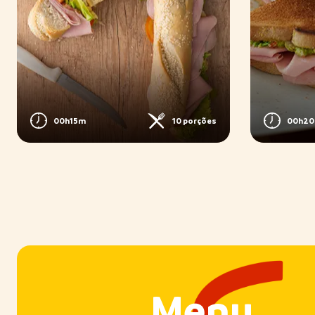
00h15m
10 porções
00h2
Menu