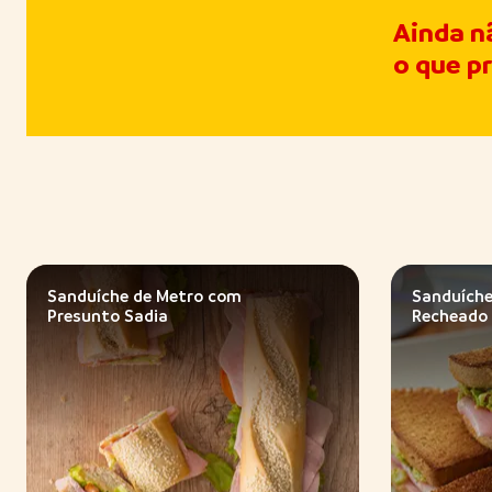
Ainda n
o que p
Sanduíche de Metro com
Sanduíche
Presunto Sadia
Recheado