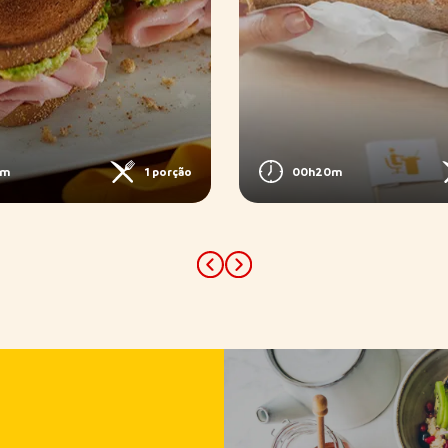
0m
1 porção
00h20m
Previous
Next