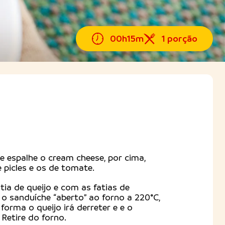
00h15m
1 porção
e espalhe o cream cheese, por cima,
 picles e os de tomate.
ia de queijo e com as fatias de
 o sanduíche “aberto” ao forno a 220°C,
forma o queijo irá derreter e e o
Retire do forno.