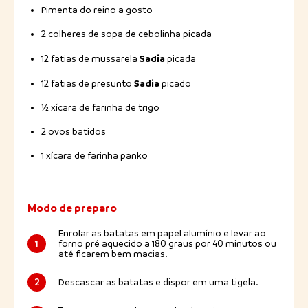
Pimenta do reino a gosto
2 colheres de sopa de cebolinha picada
Sadia
12 fatias de mussarela
picada
Sadia
12 fatias de presunto
picado
½ xícara de farinha de trigo
2 ovos batidos
1 xícara de farinha panko
Modo de preparo
Enrolar as batatas em papel alumínio e levar ao
1
forno pré aquecido a 180 graus por 40 minutos ou
até ficarem bem macias.
2
Descascar as batatas e dispor em uma tigela.