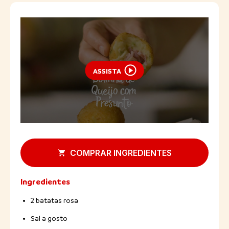
ASSISTA
COMPRAR INGREDIENTES
Ingredientes
2 batatas rosa
Sal a gosto