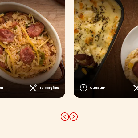
0m
12 porções
00h40m
Previous
Next