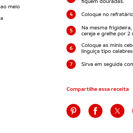
fiquem douradas.
 ao meio
4
Coloque no refratário
ma
Na mesma frigideira,
5
cereja e grelhe por 2
Coloque as minis ceb
6
linguiça tipo calabres
7
Sirva em seguida com
Compartilhe essa receita