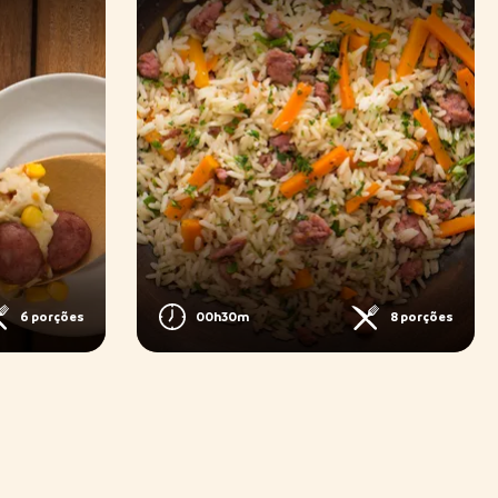
6 porções
00h30m
8 porções