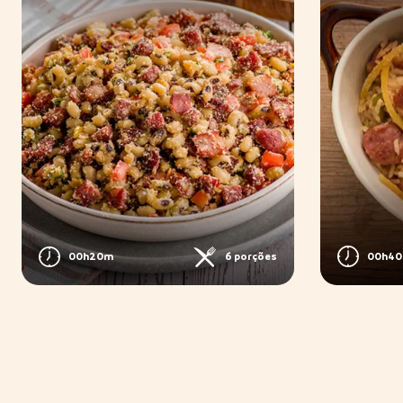
00h4
00h20m
6 porções