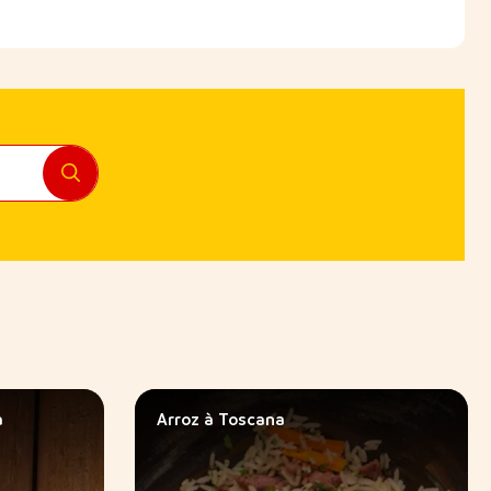
a
Arroz à Toscana
o