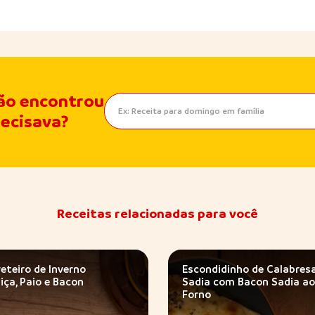
ão encontrou
recisava?
Receitas relacionadas para você
eteiro de Inverno
Escondidinho de Calabres
iça, Paio e Bacon
Sadia com Bacon Sadia a
Forno