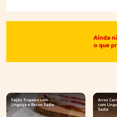
Ainda n
o que p
Feijão Tropeiro com
Arroz Carr
Linguiça e Bacon Sadia
com Lingu
Sadia