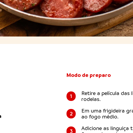
Modo de preparo
Retire a película das
1
rodelas.
Em uma frigideira gr
2
a
ao fogo médio.
Adicione as linguiça 
3