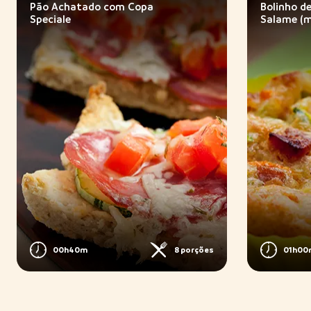
Pão Achatado com Copa
Bolinho d
Speciale
Salame (m
00h40m
8 porções
01h00