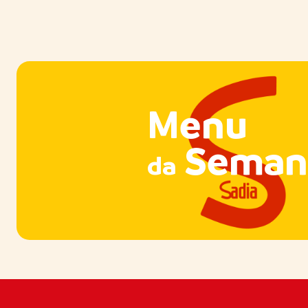
Menu
Seman
da