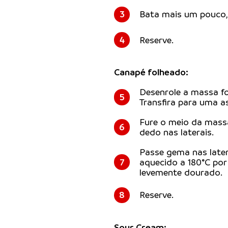
3
Bata mais um pouco, 
4
Reserve.
Canapé folheado:
Desenrole a massa f
5
Transfira para uma a
Fure o meio da mass
6
dedo nas laterais.
Passe gema nas later
7
aquecido a 180°C por
levemente dourado.
8
Reserve.
Sour Cream: