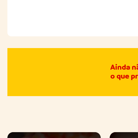
Ainda n
o que p