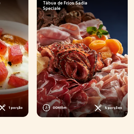
e
Tábua de Frios Sadia
Speciale
1 porção
00h15m
4 porções