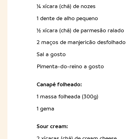
¼ xícara (chá) de nozes
1 dente de alho pequeno
½ xícara (chá) de parmesão ralado
2 maços de manjericão desfolhado
Sal a gosto
Pimenta-do-reino a gosto
Canapé folheado:
1 massa folheada (300g)
1 gema
Sour cream:
2 xícaras (chá) de cream cheese