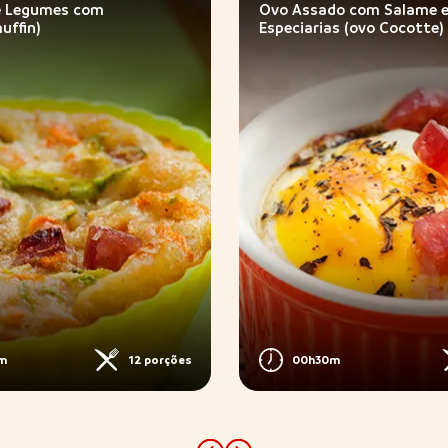
e Legumes com
Ovo Assado com Salame 
uffin)
Especiarias (ovo Cocotte)
m
12 porções
00h30m