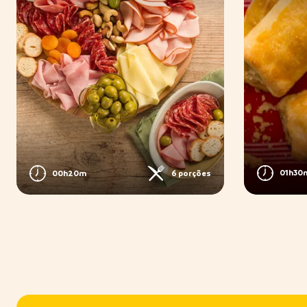
01h30
00h20m
6 porções