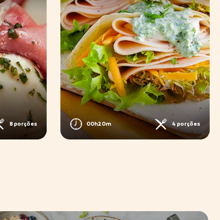
8 porções
00h20m
4 porções