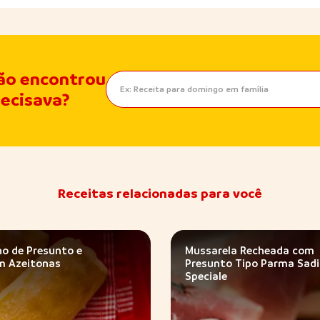
ão encontrou
recisava?
Receitas relacionadas para você
ho de Presunto e
Mussarela Recheada com
m Azeitonas
Presunto Tipo Parma Sad
Speciale