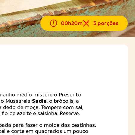
00h20m
5 porções
manho médio misture o Presunto
Sadia
ijo Mussarela
, o brócolis, a
a dedo de moça. Tempere com sal,
fio de azeite e salsinha. Reserve.
pada para fazer o molde das cestinhas.
tel e corte em quadrados um pouco