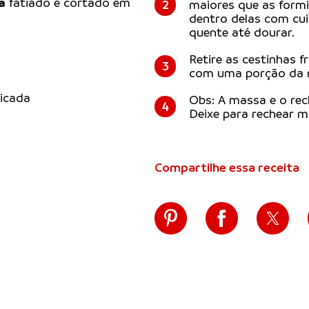
a
fatiado e cortado em
2
maiores que as form
dentro delas com cui
quente até dourar.
Retire as cestinhas f
3
com uma porção da mi
icada
Obs: A massa e o rec
4
Deixe para rechear m
Compartilhe essa receita