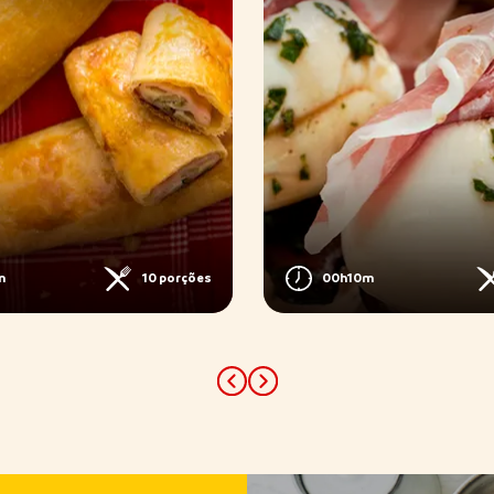
m
10 porções
00h10m
Previous
Next