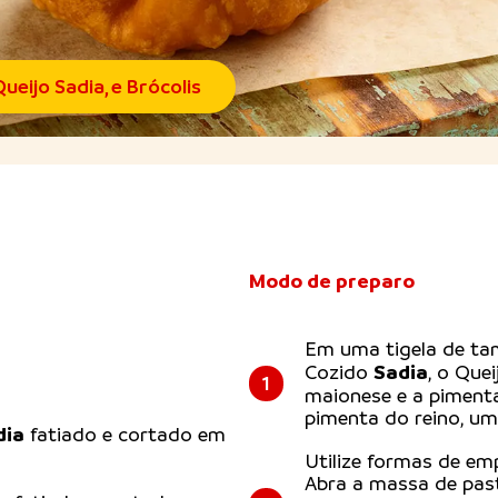
eijo Sadia, e Brócolis
Modo de preparo
Em uma tigela de ta
Sadia
Cozido
, o Que
1
maionese e a piment
pimenta do reino, um 
dia
fatiado e cortado em
Utilize formas de em
Abra a massa de pas