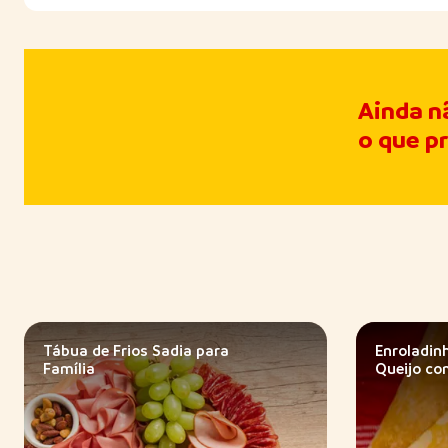
Ainda n
o que p
Tábua de Frios Sadia para
Enroladin
Família
Queijo co