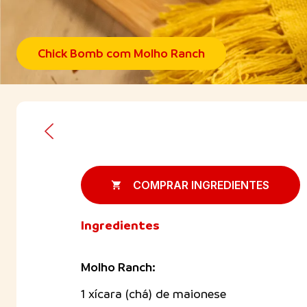
Chick Bomb com Molho Ranch
COMPRAR INGREDIENTES
Ingredientes
Molho Ranch:
1 xícara (chá) de maionese