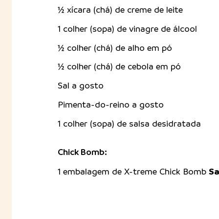
½ xícara (chá) de creme de leite
1 colher (sopa) de vinagre de álcool
½ colher (chá) de alho em pó
½ colher (chá) de cebola em pó
Sal a gosto
Pimenta-do-reino a gosto
1 colher (sopa) de salsa desidratada
Chick Bomb:
Sa
1 embalagem de X-treme Chick Bomb