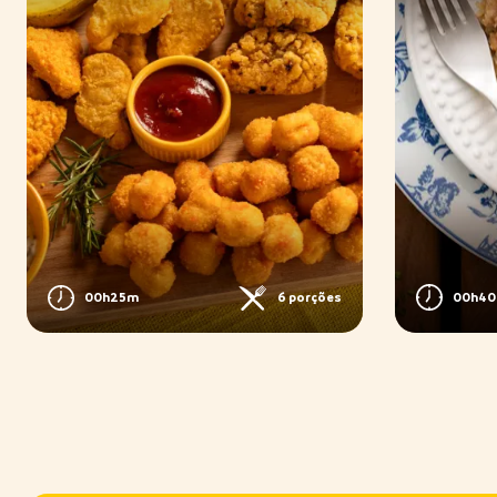
00h4
00h25m
6 porções