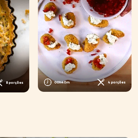
00h40m
4 porções
8 porções