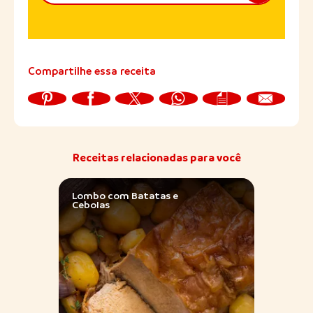
Compartilhe essa receita
Receitas relacionadas para você
Lombo com Batatas e
Lomb
Cebolas
Farof