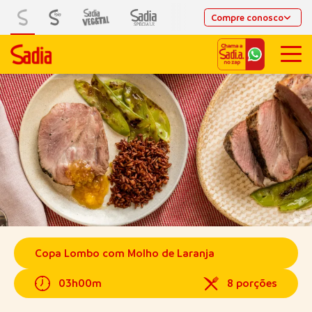
Compre conosco
Copa Lombo com Molho de Laranja
03h00m
8 porções