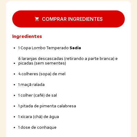
COMPRAR INGREDIENTES
Ingredientes
Sadia
1 Copa Lombo Temperado
6 laranjas descascadas (retirando a parte branca) e
picadas (sem sementes)
4 colheres (sopa) de mel
1 maçã ralada
1 colher (café) de sal
1 pitada de pimenta calabresa
1 xícara (chá) de água
1 dose de conhaque