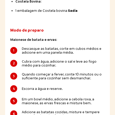
Costela Bovina:
Sadia
1 embalagem de Costela bovina
Modo de preparo
Maionese de batata e ervas:
Descasque as batatas, corte em cubos médios e
1
adicione em uma panela média.
Cubra com água, adicione o sal e leve ao fogo
2
médio para cozinhar.
Quando começar a ferver, conte 10 minutos ou o
3
suficiente para cozinhar sem desmanchar.
4
Escorra a água e reserve.
Em um bowl médio, adicione a cebola roxa, a
5
maionese, as ervas frescas e misture bem.
Adicione as batatas cozidas, misture e tempere
6