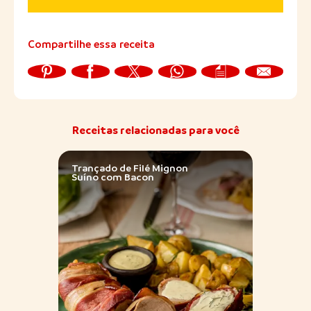
Compartilhe essa receita
Receitas relacionadas para você
Trançado de Filé Mignon
Puche
Suíno com Bacon
de Co
Grão 
Abre