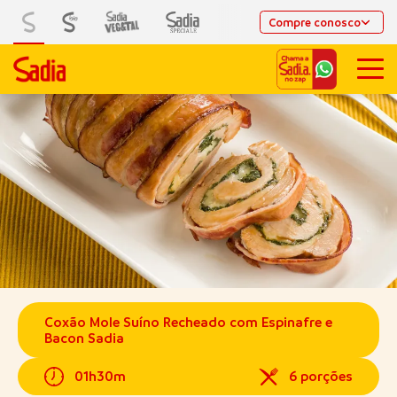
Compre conosco
Coxão Mole Suíno Recheado com Espinafre e
Bacon Sadia
01h30m
6 porções