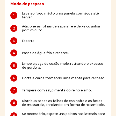
Modo de preparo
Leve ao fogo médio uma panela com água até
1
ferver.
Adicione as folhas de espinafre e deixe cozinhar
2
por 1 minuto.
3
Escorra.
4
Passe na água fria e reserve.
Limpe a peça de coxão mole, retirando o excesso
5
de gordura.
6
Corte a carne formando uma manta para rechear.
7
Tempere com sal, pimenta do reino e alho.
Distribua todas as folhas de espinafre e as fatias
8
de mussarela, enrolando em forma de rocambole.
Se necessário, espete uns palitos nas laterais para
9