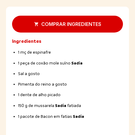
COMPRAR INGREDIENTES
Ingredientes
1 mç de espinafre
Sadia
1 peça de coxão mole suíno
Sal a gosto
Pimenta do reino a gosto
1 dente de alho picado
Sadia
150 g de mussarela
fatiada
Sadia
1 pacote de Bacon em fatias