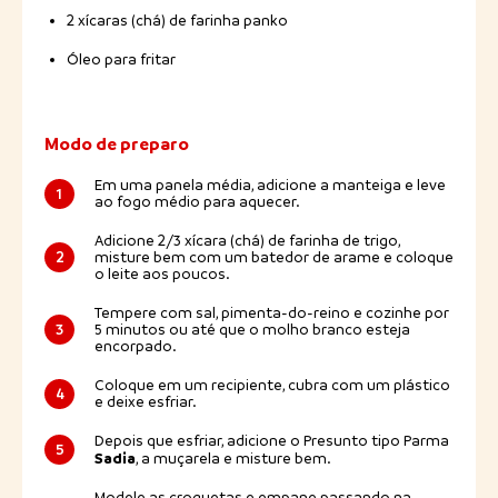
2 xícaras (chá) de farinha panko
Óleo para fritar
Modo de preparo
Em uma panela média, adicione a manteiga e leve
1
ao fogo médio para aquecer.
Adicione 2/3 xícara (chá) de farinha de trigo,
2
misture bem com um batedor de arame e coloque
o leite aos poucos.
Tempere com sal, pimenta-do-reino e cozinhe por
3
5 minutos ou até que o molho branco esteja
encorpado.
Coloque em um recipiente, cubra com um plástico
4
e deixe esfriar.
Depois que esfriar, adicione o Presunto tipo Parma
5
Sadia
, a muçarela e misture bem.
Modele as croquetas e empane passando na