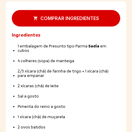
COMPRAR INGREDIENTES
Ingredientes
Sadia
1 embalagem de Presunto tipo Parma
em
cubos
4 colheres (sopa) de manteiga
2/3 xícara (chá) de farinha de trigo + 1 xícara (chá)
para empanar
2 xícaras (chá) de leite
Sal a gosto
Pimenta do reino a gosto
1 xícara (chá) de muçarela
2 ovos batidos