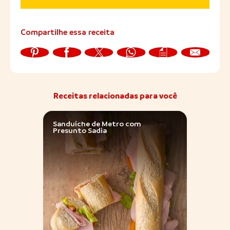
Compartilhe essa receita
Receitas relacionadas para você
Sanduíche de Metro com
Maca
Presunto Sadia
Sadia