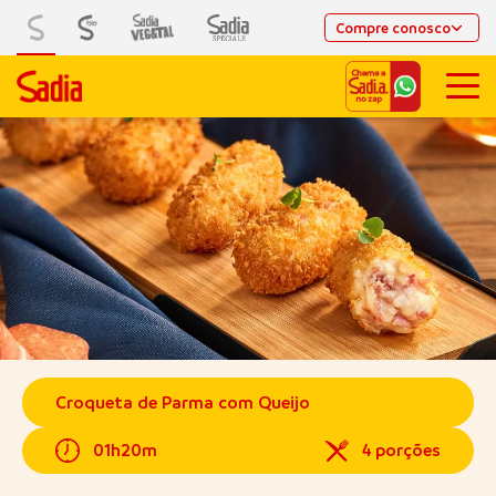
Compre conosco
Croqueta de Parma com Queijo
01h20m
4 porções