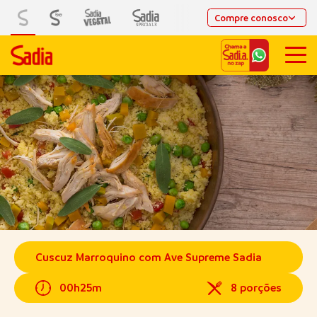
Compre conosco
Cuscuz Marroquino com Ave Supreme Sadia
00h25m
8 porções