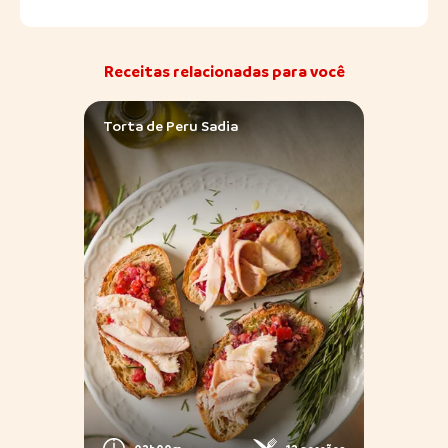
Receitas relacionadas para você
Torta de Peru Sadia
Arroz