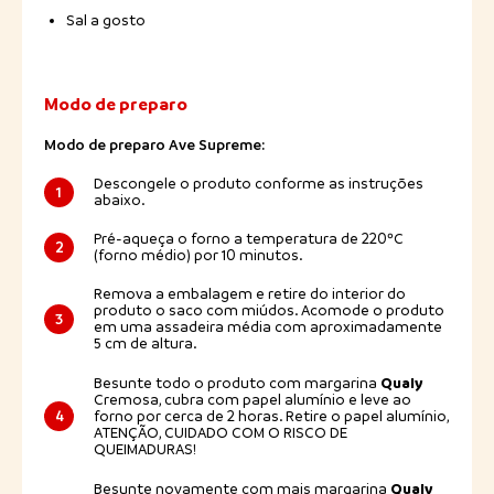
Sal a gosto
Modo de preparo
Modo de preparo Ave Supreme:
Descongele o produto conforme as instruções
1
abaixo.
Pré-aqueça o forno a temperatura de 220ºC
2
(forno médio) por 10 minutos.
Remova a embalagem e retire do interior do
produto o saco com miúdos. Acomode o produto
3
em uma assadeira média com aproximadamente
5 cm de altura.
Qualy
Besunte todo o produto com margarina
Cremosa, cubra com papel alumínio e leve ao
4
forno por cerca de 2 horas. Retire o papel alumínio,
ATENÇÃO, CUIDADO COM O RISCO DE
QUEIMADURAS!
Qualy
Besunte novamente com mais margarina