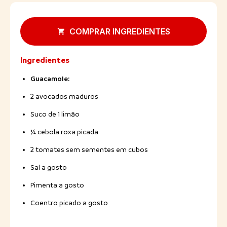
COMPRAR INGREDIENTES
Ingredientes
Guacamole:
2 avocados maduros
Suco de 1 limão
¼ cebola roxa picada
2 tomates sem sementes em cubos
Sal a gosto
Pimenta a gosto
Coentro picado a gosto