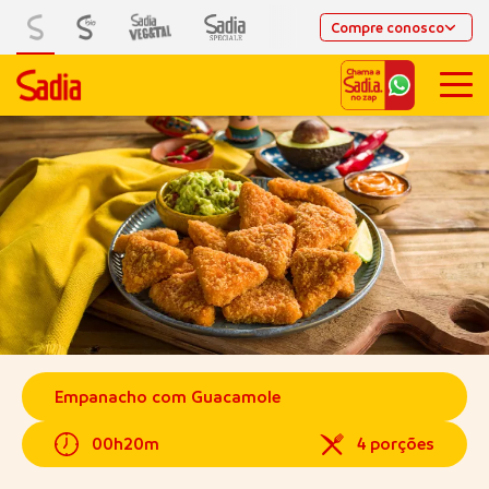
Compre conosco
Empanacho com Guacamole
00h20m
4 porções