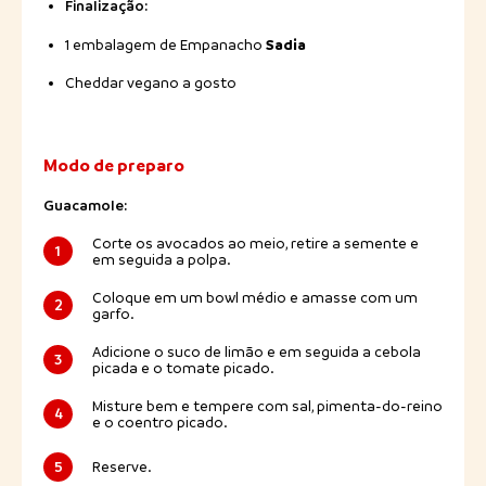
Finalização:
Sadia
1 embalagem de Empanacho
Cheddar vegano a gosto
Modo de preparo
Guacamole:
Corte os avocados ao meio, retire a semente e
1
em seguida a polpa.
Coloque em um bowl médio e amasse com um
2
garfo.
Adicione o suco de limão e em seguida a cebola
3
picada e o tomate picado.
Misture bem e tempere com sal, pimenta-do-reino
4
e o coentro picado.
5
Reserve.