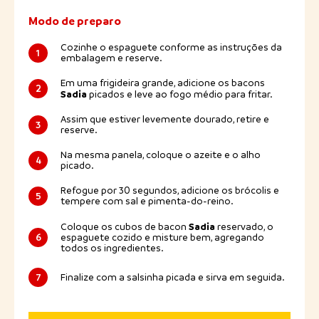
Modo de preparo
Cozinhe o espaguete conforme as instruções da
1
embalagem e reserve.
Em uma frigideira grande, adicione os bacons
2
Sadia
picados e leve ao fogo médio para fritar.
Assim que estiver levemente dourado, retire e
3
reserve.
Na mesma panela, coloque o azeite e o alho
4
picado.
Refogue por 30 segundos, adicione os brócolis e
5
tempere com sal e pimenta-do-reino.
Sadia
Coloque os cubos de bacon
reservado, o
6
espaguete cozido e misture bem, agregando
todos os ingredientes.
7
Finalize com a salsinha picada e sirva em seguida.