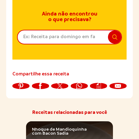
Ainda não encontrou
o que precisava?
Compartilhe essa receita
Receitas relacionadas para você
Nhoque de Mandioquinha
Escon
com Bacon Sadia
Calab
Bacon