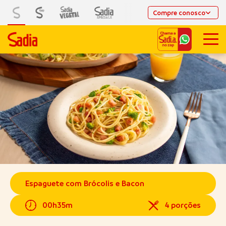
Compre conosco
Espaguete com Brócolis e Bacon
00h35m
4 porções