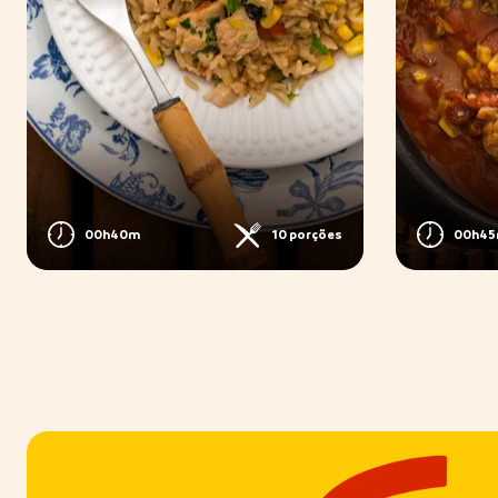
00h40m
10 porções
00h4