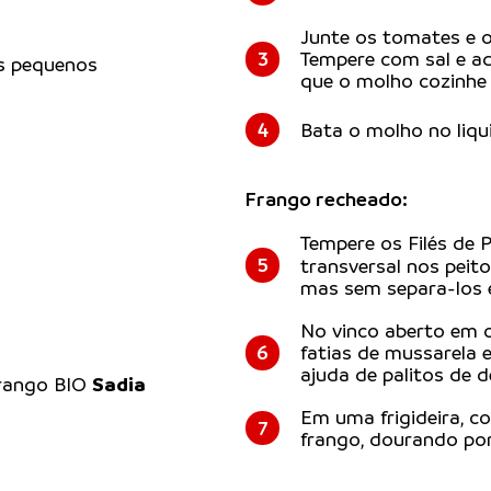
Junte os tomates e 
3
Tempere com sal e ad
s pequenos
que o molho cozinhe
s
4
Bata o molho no liqui
Frango recheado:
Tempere os Filés de 
5
transversal nos peito
mas sem separa-los e
No vinco aberto em c
6
fatias de mussarela 
ajuda de palitos de d
Sadia
Frango BIO
Em uma frigideira, co
7
frango, dourando por