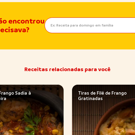
ão encontrou
recisava?
Receitas relacionadas para você
Frango Sadia à
Tiras de Filé de Frango
ira
Gratinadas