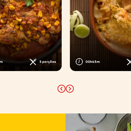
5m
5 porções
00h45m
Previous
Next