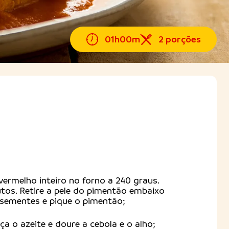
01h00m
2 porções
ermelho inteiro no forno a 240 graus.
tos. Retire a pele do pimentão embaixo
s sementes e pique o pimentão;
a o azeite e doure a cebola e o alho;