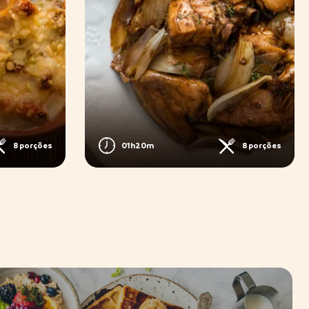
8 porções
01h20m
8 porções