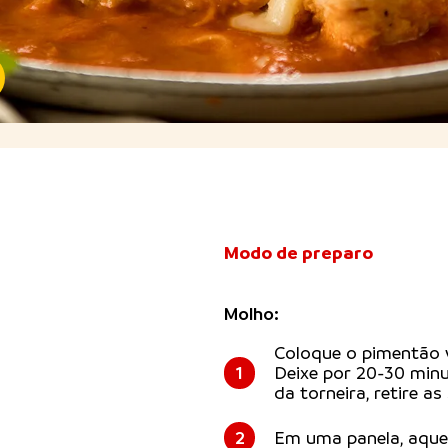
Modo de preparo
Molho:
Coloque o pimentão v
1
Deixe por 20-30 minu
da torneira, retire a
2
Em uma panela, aqueç