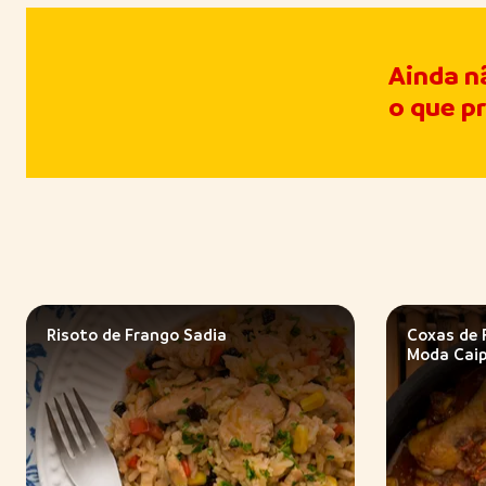
Ainda n
o que p
Risoto de Frango Sadia
Coxas de 
Moda Caip