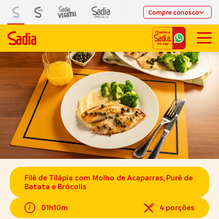
Compre conosco
Filé de Tilápia com Molho de Acaparras, Purê de
Batata e Brócolis
01h10m
4 porções