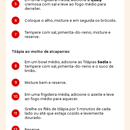
5
cremosa com sal e leve ao fogo médio para
derreter.
6
Coloque o alho, misture e em seguida os brócolis.
Tempere com sal, pimenta-do-reino, misture e
7
reserve.
Tilápia ao molho de alcaparras:
Sadia
Em um bowl médio, adicione as Tilápias
e
8
tempere com sal, pimenta-do-reino e o suco de
limão.
9
Misture bem e reserve.
Em uma frigideira média, adicione o azeite e leve
10
ao fogo médio para aquecer.
Grelhe os filés de tilápia por 3 minutos de cada
11
lado ou até que esteja cozido e levemente
dourado.
12
Reserve.