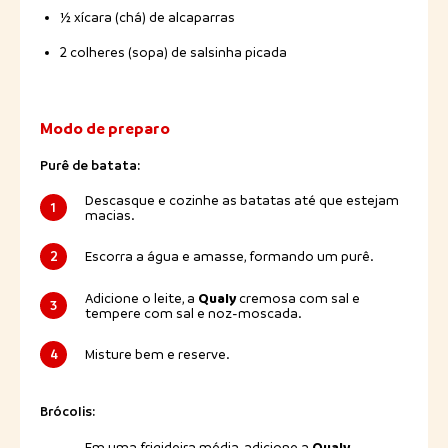
½ xícara (chá) de alcaparras
2 colheres (sopa) de salsinha picada
Modo de preparo
Purê de batata:
Descasque e cozinhe as batatas até que estejam
1
macias.
2
Escorra a água e amasse, formando um purê.
Qualy
Adicione o leite, a
cremosa com sal e
3
tempere com sal e noz-moscada.
4
Misture bem e reserve.
Brócolis:
Qualy
Em uma frigideira média, adicione a