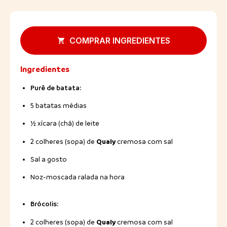
COMPRAR INGREDIENTES
Ingredientes
Purê de batata:
5 batatas médias
½ xícara (chá) de leite
Qualy
2 colheres (sopa) de
cremosa com sal
Sal a gosto
Noz-moscada ralada na hora
Brócolis:
Qualy
2 colheres (sopa) de
cremosa com sal