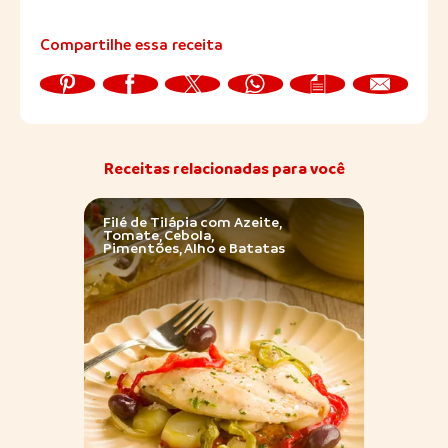
Compartilhe essa receita
Receitas relacionadas para você
Filé de Tilápia com Azeite,
Arroz
Tomate, Cebola,
Inver
Pimentões, Alho e Batatas
Paio 