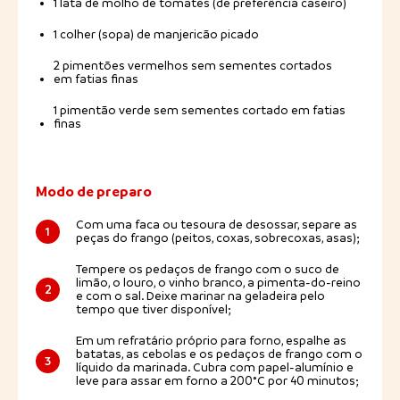
1 lata de molho de tomates (de preferência caseiro)
1 colher (sopa) de manjericão picado
2 pimentões vermelhos sem sementes cortados
em fatias finas
1 pimentão verde sem sementes cortado em fatias
finas
Modo de preparo
Com uma faca ou tesoura de desossar, separe as
1
peças do frango (peitos, coxas, sobrecoxas, asas);
Tempere os pedaços de frango com o suco de
limão, o louro, o vinho branco, a pimenta-do-reino
2
e com o sal. Deixe marinar na geladeira pelo
tempo que tiver disponível;
Em um refratário próprio para forno, espalhe as
batatas, as cebolas e os pedaços de frango com o
3
líquido da marinada. Cubra com papel-alumínio e
leve para assar em forno a 200°C por 40 minutos;