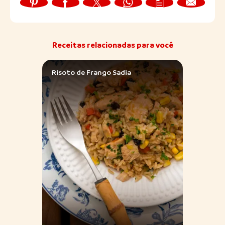
Receitas relacionadas para você
Risoto de Frango Sadia
Coxas
Moda 