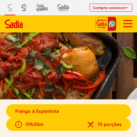
Compre conosco
Frango à Espanhola
01h20m
10 porções