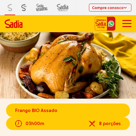
Compre conosco
Frango BIO Assado
03h00m
8 porções