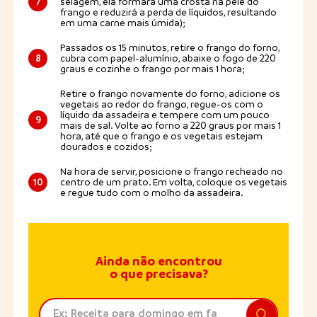
7
selagem, ela formará uma crosta na pele do
frango e reduzirá a perda de líquidos, resultando
em uma carne mais úmida);
Passados os 15 minutos, retire o frango do forno,
8
cubra com papel-alumínio, abaixe o fogo de 220
graus e cozinhe o frango por mais 1 hora;
Retire o frango novamente do forno, adicione os
vegetais ao redor do frango, regue-os com o
líquido da assadeira e tempere com um pouco
9
mais de sal. Volte ao forno a 220 graus por mais 1
hora, até que o frango e os vegetais estejam
dourados e cozidos;
Na hora de servir, posicione o frango recheado no
10
centro de um prato. Em volta, coloque os vegetais
e regue tudo com o molho da assadeira.
Ainda não encontrou
o que precisava?