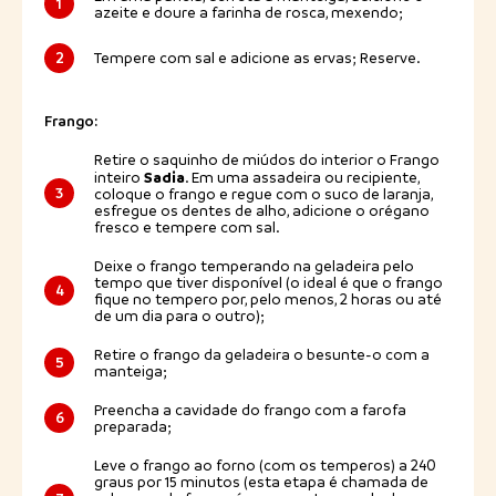
1
azeite e doure a farinha de rosca, mexendo;
2
Tempere com sal e adicione as ervas; Reserve.
Frango:
Retire o saquinho de miúdos do interior o Frango
Sadia
inteiro
. Em uma assadeira ou recipiente,
3
coloque o frango e regue com o suco de laranja,
esfregue os dentes de alho, adicione o orégano
fresco e tempere com sal.
Deixe o frango temperando na geladeira pelo
tempo que tiver disponível (o ideal é que o frango
4
fique no tempero por, pelo menos, 2 horas ou até
de um dia para o outro);
Retire o frango da geladeira o besunte-o com a
5
manteiga;
Preencha a cavidade do frango com a farofa
6
preparada;
Leve o frango ao forno (com os temperos) a 240
graus por 15 minutos (esta etapa é chamada de