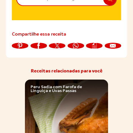
Compartilhe essa receita
Receitas relacionadas para você
Peru Sadia com Farofa de
Peru 
Linguiça e Uvas Passas
Amaz