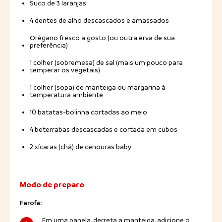
Suco de 3 laranjas
4 dentes de alho descascados e amassados
Orégano fresco a gosto (ou outra erva de sua
preferência)
1 colher (sobremesa) de sal (mais um pouco para
temperar os vegetais)
1 colher (sopa) de manteiga ou margarina à
temperatura ambiente
10 batatas-bolinha cortadas ao meio
4 beterrabas descascadas e cortada em cubos
2 xícaras (chá) de cenouras baby
Modo de preparo
Farofa:
Em uma panela, derreta a manteiga, adicione o