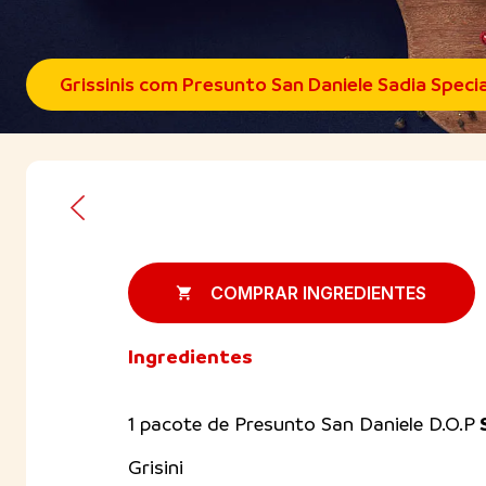
Grissinis com Presunto San Daniele Sadia Specia
COMPRAR INGREDIENTES
Ingredientes
1 pacote de Presunto San Daniele D.O.P
Grisini