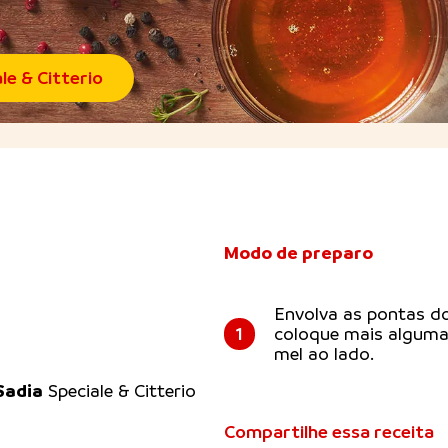
le & Citterio
Modo de preparo
Envolva as pontas do
1
coloque mais alguma
mel ao lado.
Sadia
Speciale & Citterio
Compartilhe essa receita