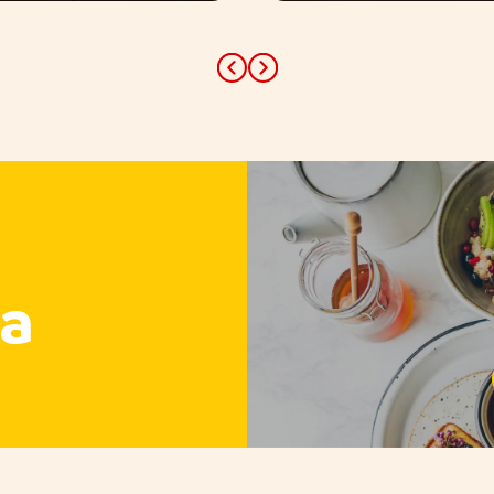
Previous
Next
a