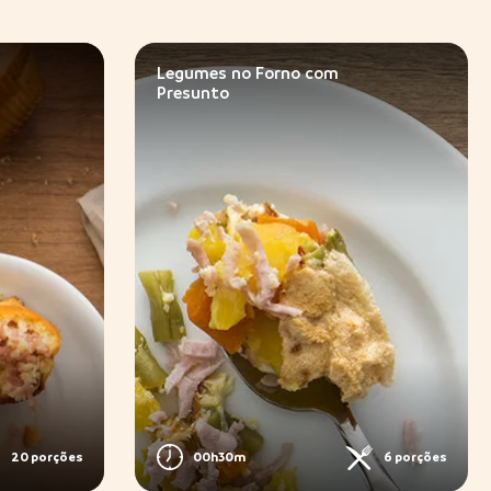
Legumes no Forno com
Presunto
20 porções
00h30m
6 porções