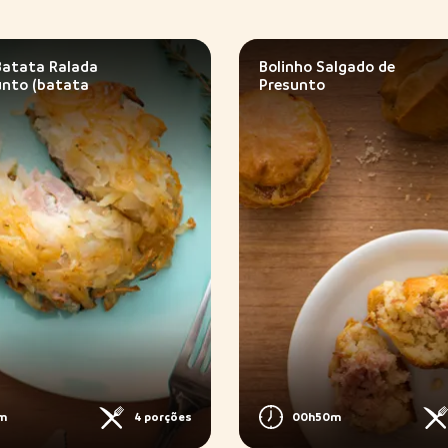
Batata Ralada
Bolinho Salgado de
unto (batata
Presunto
m
4 porções
00h50m