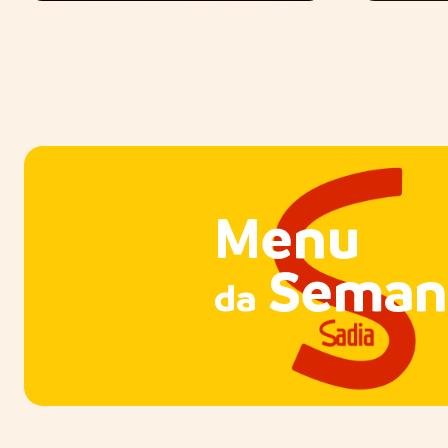
Menu
Seman
da