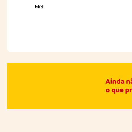
Mel
Ainda n
o que p