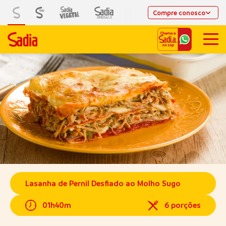
Compre conosco
Lasanha de Pernil Desfiado ao Molho Sugo
01h40m
6 porções