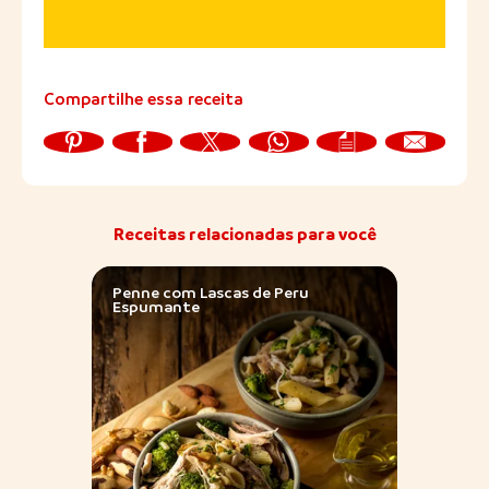
Compartilhe essa receita
Receitas relacionadas para você
Penne com Lascas de Peru
Lasan
Espumante