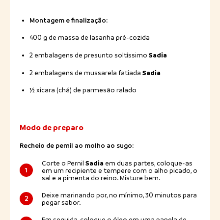
Montagem e finalização:
400 g de massa de lasanha pré-cozida
Sadia
2 embalagens de presunto soltíssimo
Sadia
2 embalagens de mussarela fatiada
½ xícara (chá) de parmesão ralado
Modo de preparo
Recheio de pernil ao molho ao sugo:
Sadia
Corte o Pernil
em duas partes, coloque-as
1
em um recipiente e tempere com o alho picado, o
sal e a pimenta do reino. Misture bem.
Deixe marinando por, no mínimo, 30 minutos para
2
pegar sabor.
Em seguida, coloque o óleo em uma panela de