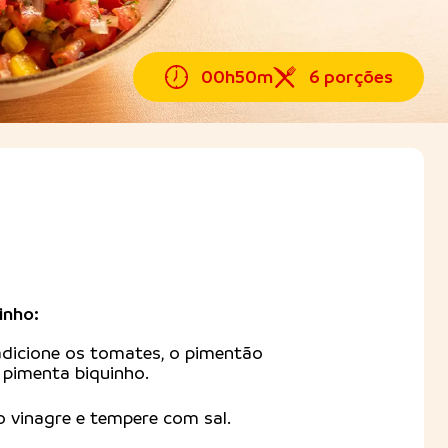
00h50m
6 porções
inho:
dicione os tomates, o pimentão
a pimenta biquinho.
o vinagre e tempere com sal.