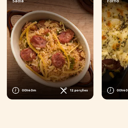
Sadia
Forno
00h40m
12 porções
00h4