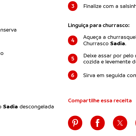
3
Finalize com a salsin
Linguiça para churrasco:
onserva
Aqueça a churrasquei
4
Sadia
Churrasco
.
co
Deixe assar por pelo
5
cozida e levemente 
6
Sirva em seguida com
Compartilhe essa receita
Sadia
co
descongelada