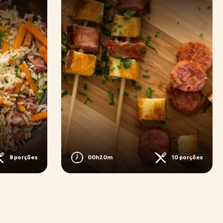
8 porções
00h20m
10 porções