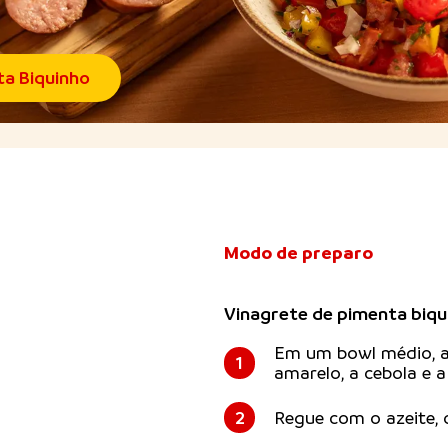
ta Biquinho
Modo de preparo
Vinagrete de pimenta biqu
Em um bowl médio, a
1
amarelo, a cebola e 
2
Regue com o azeite, 