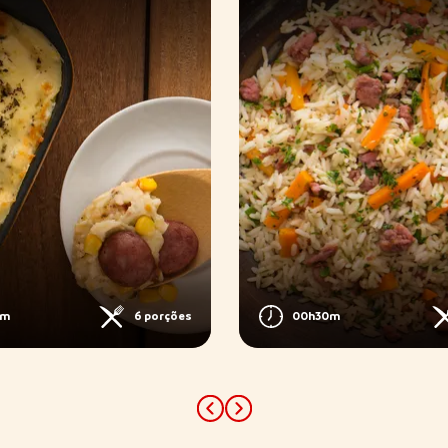
0m
6 porções
00h30m
Previous
Next