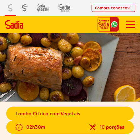
Compre conosco
Lombo Cítrico com Vegetais
02h30m
10 porções