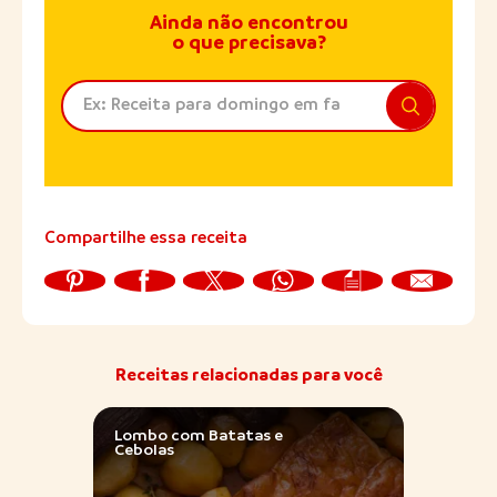
Ainda não encontrou
o que precisava?
Compartilhe essa receita
Receitas relacionadas para você
Lombo com Batatas e
Lomb
Cebolas
Farof