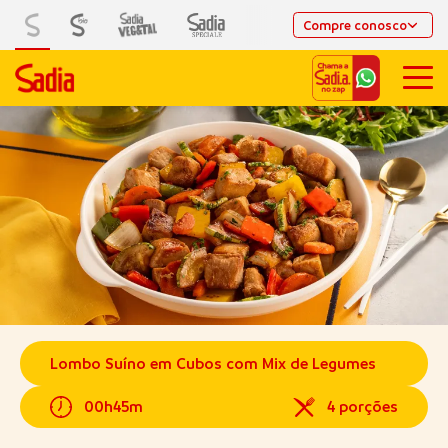
Compre conosco
Lombo Suíno em Cubos com Mix de Legumes
00h45m
4 porções