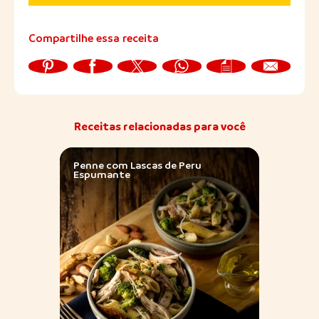
Compartilhe essa receita
Receitas relacionadas para você
Penne com Lascas de Peru
Perni
Espumante
com A
terra