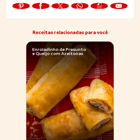
Receitas relacionadas para você
Enroladinho de Presunto
Muss
e Queijo com Azeitonas
Pres
Sadia