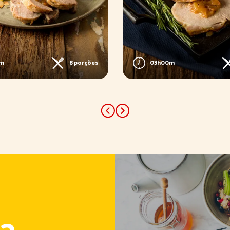
0m
8 porções
03h00m
Previous
Next
a