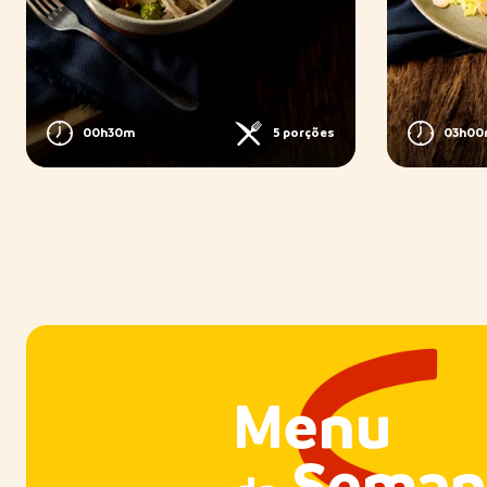
00h30m
5 porções
03h0
Menu
Seman