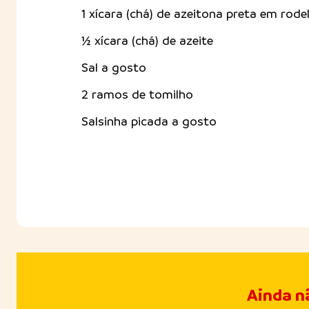
1 xícara (chá) de azeitona preta em rode
½ xícara (chá) de azeite
Sal a gosto
2 ramos de tomilho
Salsinha picada a gosto
Ainda n