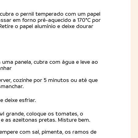
 cubra o pernil temperado com um papel
 assar em forno pré-aquecido a 170°C por
etire o papel alumínio e deixe dourar
m uma panela, cubra com água e leve ao
inhar
ver, cozinhe por 5 minutos ou até que
smanchar.
 deixe esfriar.
wl grande, coloque os tomates, o
 e as azeitonas pretas. Misture bem.
tempere com sal, pimenta, os ramos de