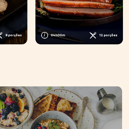
8 porções
04h00m
12 porções