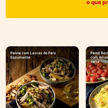
o que p
Penne com Lascas de Peru
Pernil Re
Espumante
com Arroz
terra