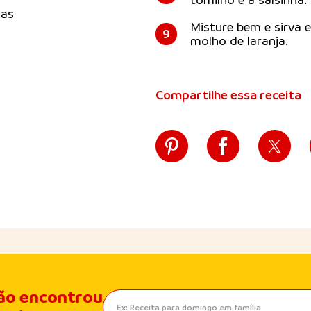
tomilho e a salsinha.
las
Misture bem e sirva
9
molho de laranja.
Compartilhe essa receita
ão encontrou