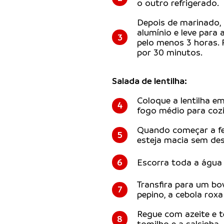
o outro refrigerado.
Depois de marinado,
alumínio e leve para
3
pelo menos 3 horas. R
por 30 minutos.
Salada de lentilha:
Coloque a lentilha e
4
fogo médio para coz
Quando começar a fer
5
esteja macia sem de
6
Escorra toda a água e
Transfira para um bo
7
pepino, a cebola roxa
Regue com azeite e 
8