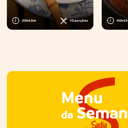
00h40m
10 porções
00h4
Menu
Seman
da