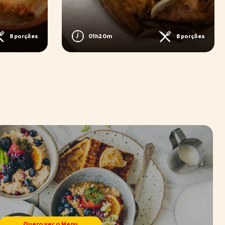
8 porções
01h20m
8 porções
Quero ver o Menu