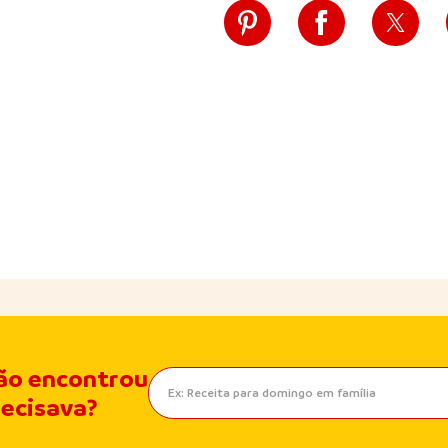
ão encontrou
recisava?