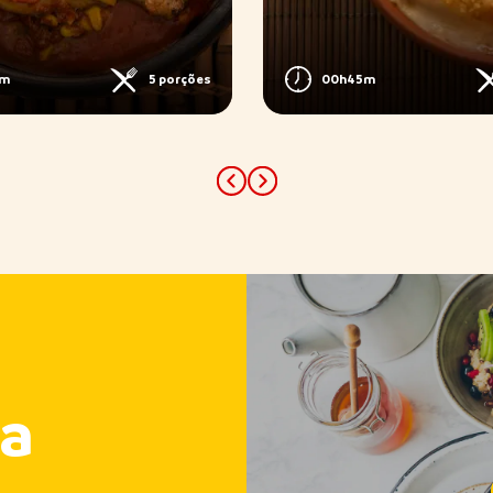
5m
5 porções
00h45m
Previous
Next
a