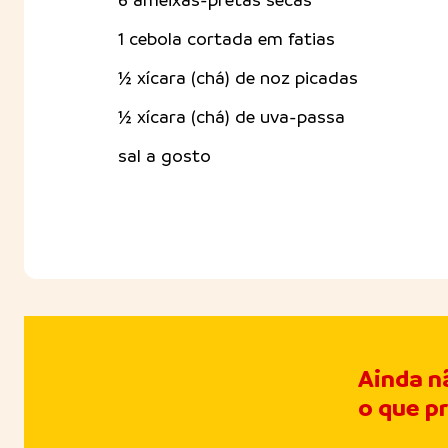
6 ameixas-pretas secas
1 cebola cortada em fatias
½ xícara (chá) de noz picadas
½ xícara (chá) de uva-passa
sal a gosto
Ainda n
o que p