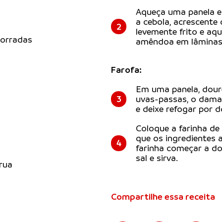
Aqueça uma panela e 
a cebola, acrescente 
2
levemente frito e aqu
torradas
amêndoa em lâminas 
Farofa:
Em uma panela, doure
3
uvas-passas, o damas
e deixe refogar por d
Coloque a farinha de
que os ingredientes
4
farinha começar a dou
sal e sirva.
crua
Compartilhe essa receita