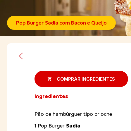
Pop Burger Sadia com Bacon e Queijo
COMPRAR INGREDIENTES
Ingredientes
Pão de hambúrguer tipo brioche
Sadia
1 Pop Burger