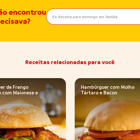
ão encontrou
recisava?
Receitas relacionadas para você
er de Frango
Hambúrguer com Molho
 com Maionese e
Tártaro e Bacon