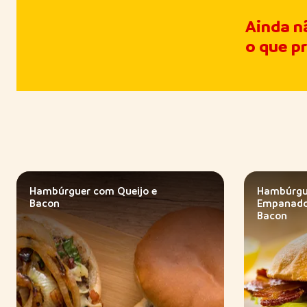
Ainda n
o que p
Hambúrguer com Queijo e
Hambúrgu
Bacon
Empanado
Bacon