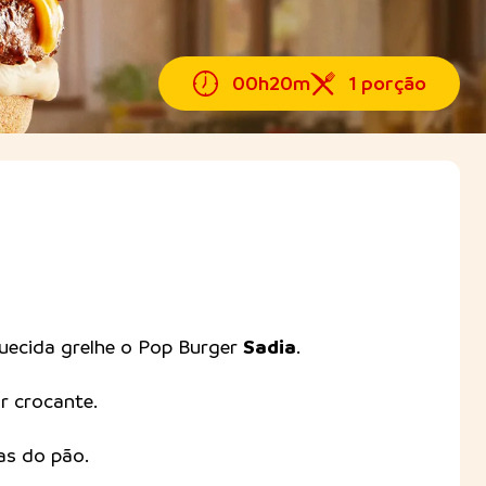
00h20m
1 porção
Sadia
uecida grelhe o Pop Burger
.
ar crocante.
as do pão.