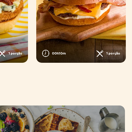
1 porção
00h10m
1 porção