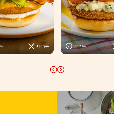
0m
1 porção
00h15m
Previous
Next