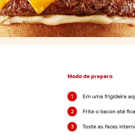
Modo de preparo
1
Em uma frigideira aq
2
Frite o bacon até fic
3
Toste as faces intern