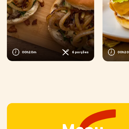
00h20m
6 porções
00h2