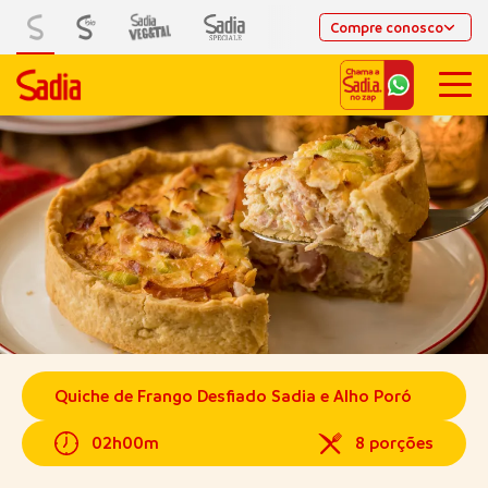
Compre conosco
Quiche de Frango Desfiado Sadia e Alho Poró
02h00m
8 porções