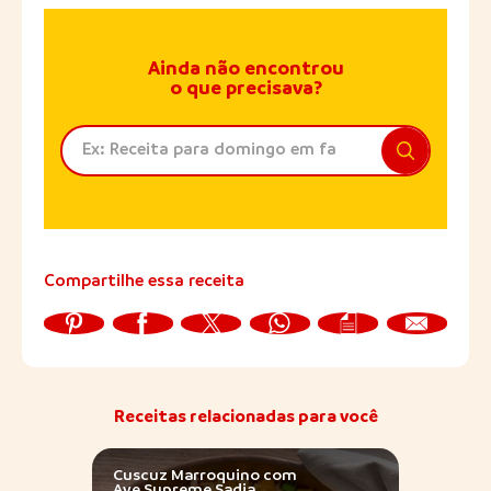
Ainda não encontrou
o que precisava?
Compartilhe essa receita
Receitas relacionadas para você
Cuscuz Marroquino com
Torta
Ave Supreme Sadia