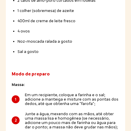
2 talos de alho-poró cortados em rodelas
1 colher (sobremesa) de azeite
400ml de creme de leite fresco
4 ovos
Noz-moscada ralada a gosto
Sal a gosto
Modo de preparo
Massa:
Em um recipiente, coloque a farinha e o sal;
1
adicione a manteiga e misture com as pontas dos
dedos, até que obtenha uma “farofa”;
Junte a água, mexendo com as mãos, até obter
uma massa lisa e homogênea (se necessário,
2
adicione um pouco mais de farinha ou água para
dar o ponto; a massa não deve grudar nas mãos);