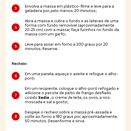
Envolva a massa em plástico-filme e leve para a
3
geladeira por, pelo menos, 20 minutos;
Abra a massa e cubra o fundo e as laterais de uma
forma com fundo removível (aproximadamente
4
20-25 cm) com a massa; faça furinhos no fundo da
massa com um garfo;
Leve para assar em forno a 200 graus por 20
5
minutos. Reserve.
Recheio:
Em uma panela, aqueça o azeite e refogue o alho-
6
poró;
Em um recipiente, coloque o alho-poró refogado e
adicione o pacote de peito de frango desfiado
7
Sadia
cozido
, o creme de leite, os ovos, a noz-
moscada e sal a gosto;
Despeje o recheio sobre a massa pré-assada e
8
volte ao forno a 180 graus por, aproximadamente,
50 minutos. Desenforme e sirva.