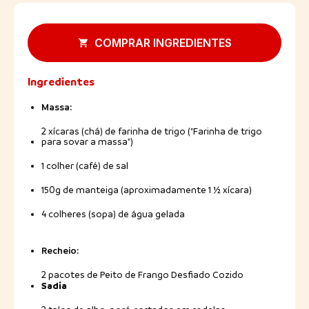
COMPRAR INGREDIENTES
Ingredientes
Massa:
2 xícaras (chá) de farinha de trigo ("Farinha de trigo
para sovar a massa")
1 colher (café) de sal
150g de manteiga (aproximadamente 1 ½ xícara)
4 colheres (sopa) de água gelada
Recheio:
2 pacotes de Peito de Frango Desfiado Cozido
Sadia