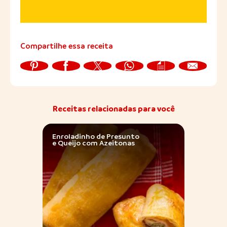
Compartilhe essa receita
Receitas relacionadas para você
Enroladinho de Presunto
Muss
e Queijo com Azeitonas
Pres
Sadia