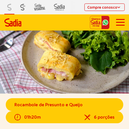
Compre conosco
Rocambole de Presunto e Queijo
01h20m
6 porções