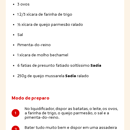
3 ovos
1 2/3 xícara de farinha de trigo
½ xícara de queijo parmesão ralado
Sal
Pimenta-do-reino
1 xícara de molho bechamel
Sadia
6 fatias de presunto fatiado soltíssimo
Sadia
250g de queijo mussarela
ralado
Modo de preparo
No liquidificador, dispor as batatas, o leite, os ovos,
1
a farinha de trigo, o queijo parmesão, o sal e a
pimenta-do-reino.
Bater tudo muito bem e dispor em uma assadeira
2