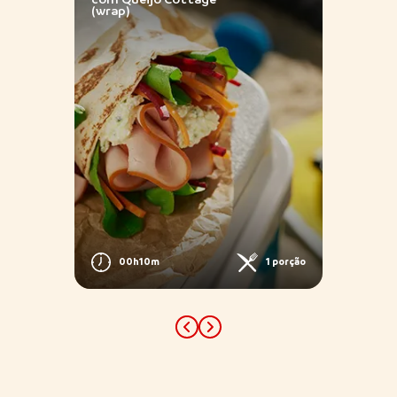
(wrap)
00h10m
1 porção
porções
Previous
Next