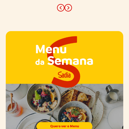
Previous
Next
Menu
Semana
da
Quero ver o Menu