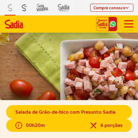
Compre conosco
Salada de Grão-de-bico com Presunto Sadia
00h20m
6 porções