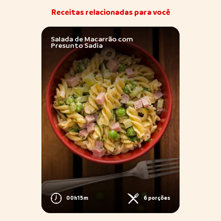
Receitas relacionadas para você
Salada de Macarrão com
Salad
Presunto Sadia
Presu
porções
00h15m
6 porções