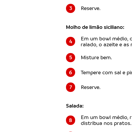
3
Reserve.
Molho de limão siciliano:
Em um bowl médio, c
4
ralado, o azeite e as 
5
Misture bem.
6
Tempere com sal e pi
7
Reserve.
Salada:
Em um bowl médio, r
8
distribua nos pratos.