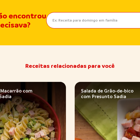
ão encontrou
recisava?
Receitas relacionadas para você
 Macarrão com
Salada de Grão-de-bico
Sadia
com Presunto Sadia