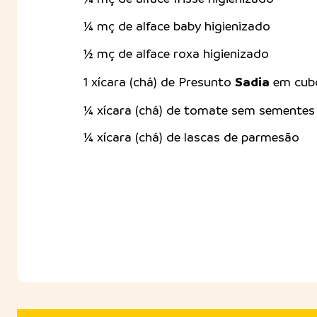
¼ mç de alface baby higienizado
½ mç de alface roxa higienizado
Sadia
1 xícara (chá) de Presunto
em cub
¼ xícara (chá) de tomate sem semente
¼ xícara (chá) de lascas de parmesão