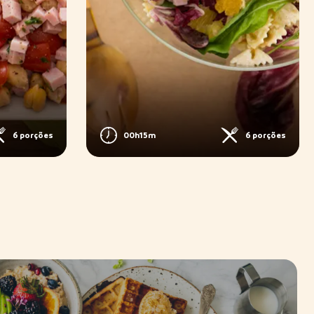
6 porções
00h15m
6 porções