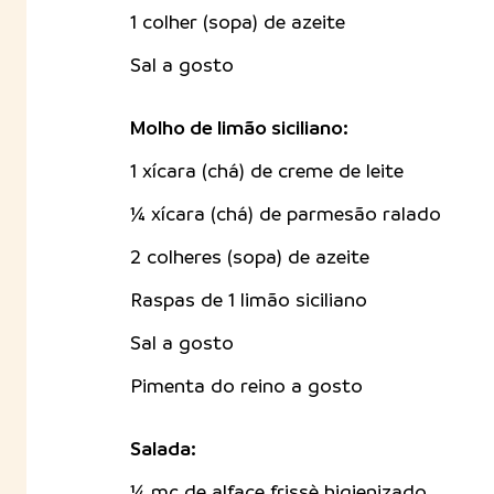
1 colher (sopa) de azeite
Sal a gosto
Molho de limão siciliano:
1 xícara (chá) de creme de leite
¼ xícara (chá) de parmesão ralado
2 colheres (sopa) de azeite
Raspas de 1 limão siciliano
Sal a gosto
Pimenta do reino a gosto
Salada:
¼ mç de alface frissè higienizado