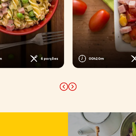
m
6 porções
00h20m
Previous
Next