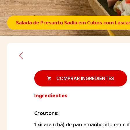
Salada de Presunto Sadia em Cubos com Lasca
COMPRAR INGREDIENTES
Ingredientes
Croutons:
1 xícara (chá) de pão amanhecido em cu