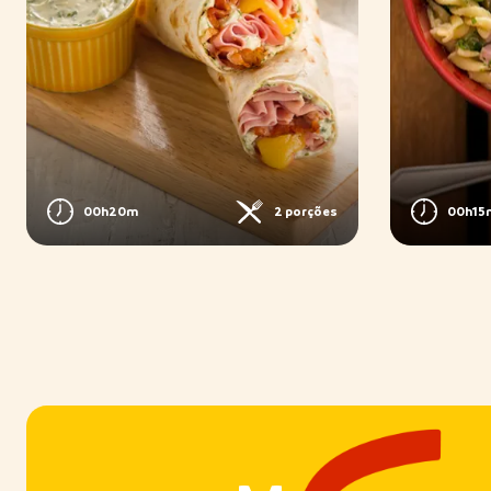
00h15
00h20m
2 porções