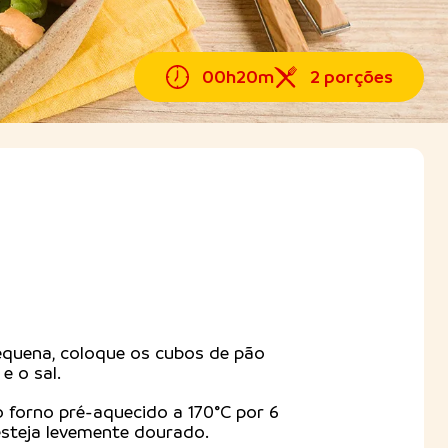
00h20m
2 porções
quena, coloque os cubos de pão
e o sal.
o forno pré-aquecido a 170°C por 6
esteja levemente dourado.