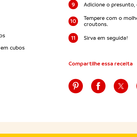
9
Adicione o presunto,
Tempere com o molho 
10
croutons.
os
11
Sirva em seguida!
s em cubos
Compartilhe essa receita