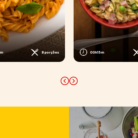
0m
8 porções
00h15m
Previous
Next