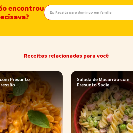
ão encontrou
recisava?
Receitas relacionadas para você
 com Presunto
Salada de Macarrão com
Pressão
Presunto Sadia