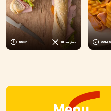
00h15m
10 porções
00h2
Menu