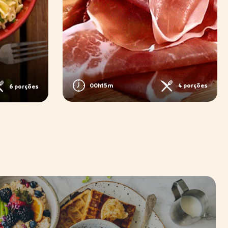
00h15m
4 porções
6 porções