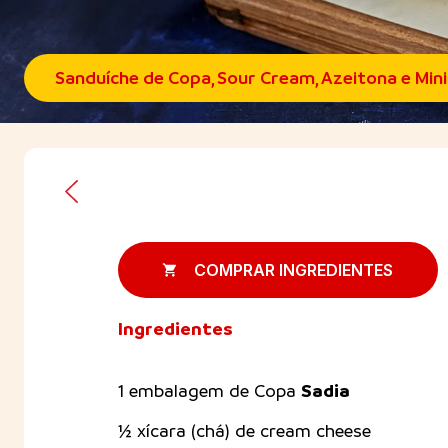
Sanduíche de Copa, Sour Cream, Azeitona e Min
COMPRAR INGREDIENTES
Ingredientes
Sadia
1 embalagem de Copa
½ xícara (chá) de cream cheese