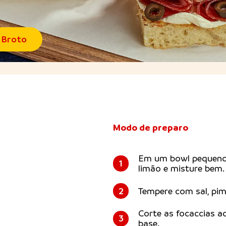
i Broto
Modo de preparo
Em um bowl pequeno,
1
limão e misture bem.
2
Tempere com sal, pim
Corte as focaccias a
3
base.