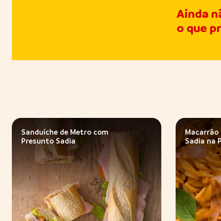
Ainda n
o que p
Sanduíche de Metro com
Macarrão
Presunto Sadia
Sadia na 