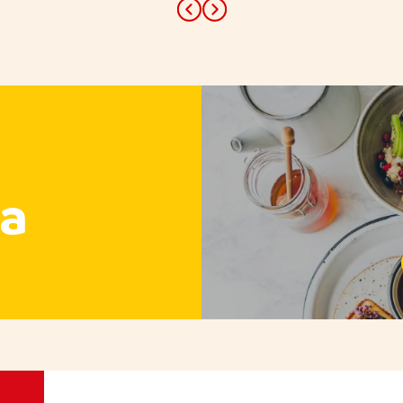
Previous
Next
a