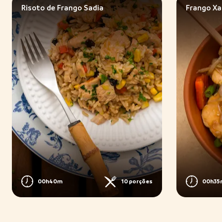
Risoto de Frango Sadia
Frango Xa
00h40m
10 porções
00h35