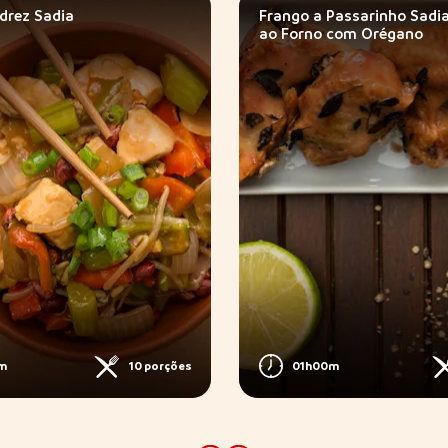
drez Sadia
Frango a Passarinho Sadi
ao Forno com Orégano
m
10 porções
01h00m