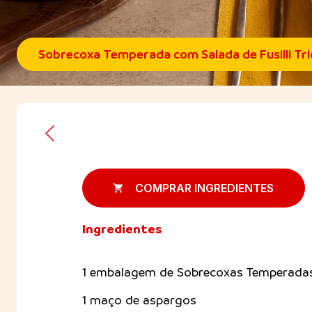
Sobrecoxa Temperada com Salada de Fusilli Tri
COMPRAR INGREDIENTES
Ingredientes
1 embalagem de Sobrecoxas Temperad
1 maço de aspargos