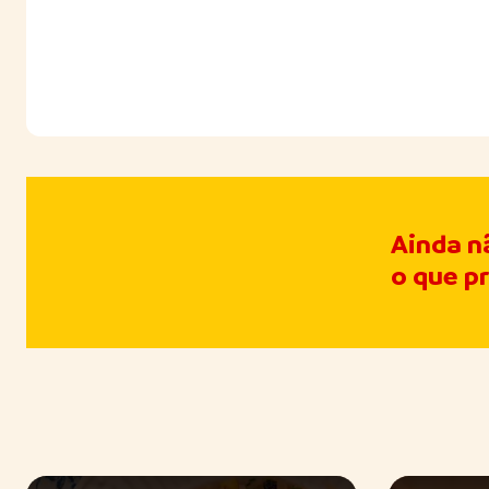
Ainda n
o que p