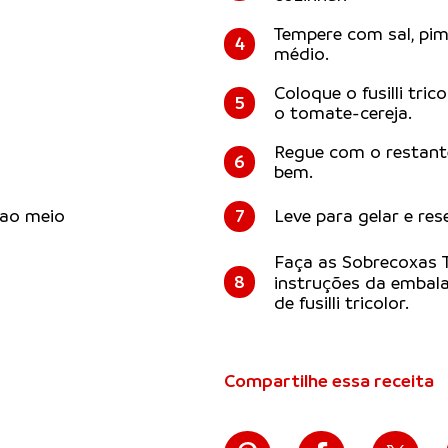
Tempere com sal, pi
4
médio.
Coloque o fusilli tric
5
o tomate-cereja.
Regue com o restante
6
bem.
 ao meio
7
Leve para gelar e res
Faça as Sobrecoxas
8
instruções da embal
de fusilli tricolor.
Compartilhe essa receita