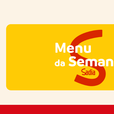
Menu
Seman
da