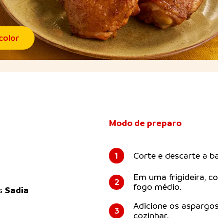
color
Modo de preparo
1
Corte e descarte a b
Em uma frigideira, co
2
fogo médio.
Sadia
as
Adicione os aspargos
3
cozinhar.