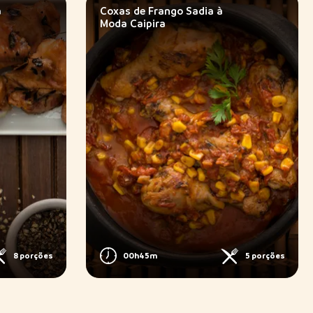
a
Coxas de Frango Sadia à
Moda Caipira
8 porções
00h45m
5 porções