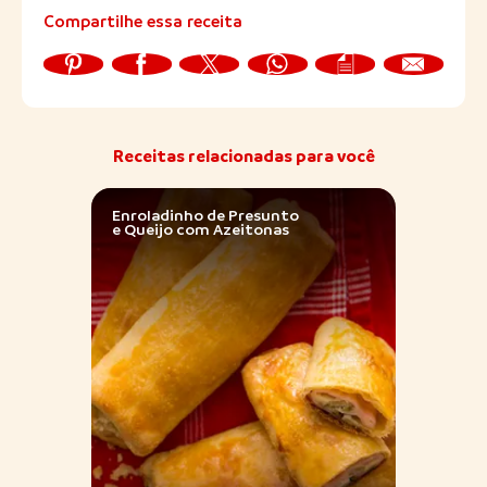
Compartilhe essa receita
Receitas relacionadas para você
Enroladinho de Presunto
Torta
e Queijo com Azeitonas
com 
Rosti