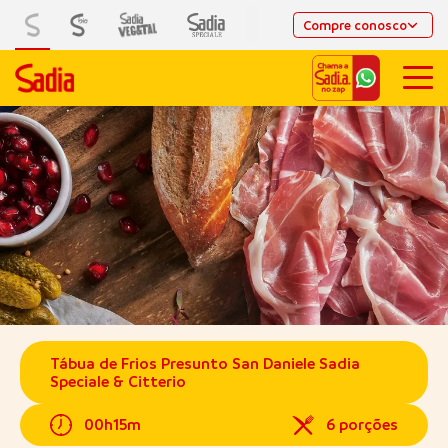
Compre conosco
Tábua de Frios Presunto San Daniele Sadia
Speciale & Citterio
00h15m
6 porções