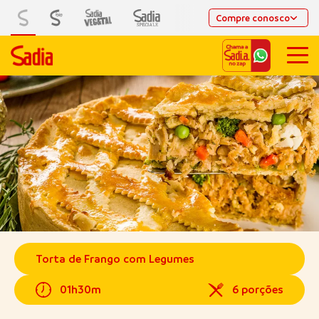
Compre conosco
Torta de Frango com Legumes
01h30m
6 porções