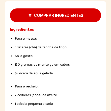
COMPRAR INGREDIENTES
Ingredientes
Para a massa:
3 xícaras (chá) de farinha de trigo
Sal a gosto
150 gramas de manteiga em cubos
¾ xícara de água gelada
Para o recheio:
2 colheres (sopa) de azeite
1 cebola pequena picada