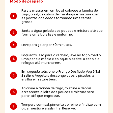
Modo de preparo
Para a massa, em um bowl, coloque a farinha de
trigo, o sal, os cubos de manteiga e misture com
1
as pontas dos dedos formando uma farofa
grossa.
Junte a água gelada aos poucos e misture até que
2
forme uma bola lisa e uniforme.
3
Leve para gelar por 30 minutos.
Enquanto isso para o recheio, leve ao fogo médio
4
uma panela média e coloque o azeite, a cebola e
refogue até murcharem.
Em seguida, adicione o Frango Desfiado Veg & Tal
Sadia
5
, o Vegetais descongelados e picados, a
ervilha e misture bem.
Adicione a farinha de trigo, misture e depois
6
acrescente o leite aos poucos e misture sem
parar até que engrosse.
Tempere com sal, pimenta do reino e finalize com
7
o parmesão e a salsinha. Reserve.