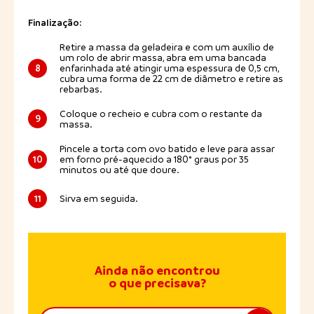
Finalização:
Retire a massa da geladeira e com um auxílio de
um rolo de abrir massa, abra em uma bancada
8
enfarinhada até atingir uma espessura de 0,5 cm,
cubra uma forma de 22 cm de diâmetro e retire as
rebarbas.
Coloque o recheio e cubra com o restante da
9
massa.
Pincele a torta com ovo batido e leve para assar
10
em forno pré-aquecido a 180° graus por 35
minutos ou até que doure.
11
Sirva em seguida.
Ainda não encontrou
o que precisava?