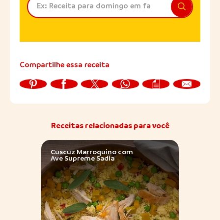
Compartilhe essa receita
Receitas relacionadas para você
Cuscuz Marroquino com
Torta
Ave Supreme Sadia