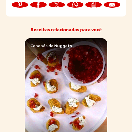
Receitas relacionadas para você
Canapés de Nuggets
Nugg
Agri