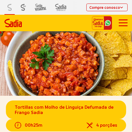
Compre conosco
Tortillas com Molho de Linguiça Defumada de
Frango Sadia
00h25m
4 porções